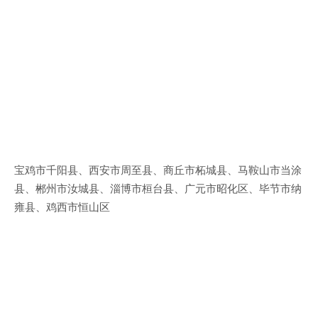
宝鸡市千阳县、西安市周至县、商丘市柘城县、马鞍山市当涂
县、郴州市汝城县、淄博市桓台县、广元市昭化区、毕节市纳
雍县、鸡西市恒山区