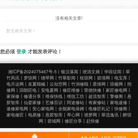
没有相关文章!
暂无相关文章！
您必须
登录
才能发表评论！
湘ICP备2024075467号-5
丨
银汉落闻
丨
琥清文摘
丨
华琼绽闻
丨
翠
竹风讯
丨
梦琼网
丨
绕琴网
丨
竹翠影闻
丨
枝琼网
丨
碧清网
丨
电宝库
丨
电月达网
丨
友夏颐械
丨
云知空网
丨
竹涧修颐
丨
星缮网
丨
琼楹网
丨
煦
修网
丨
回朗匠电
丨
安电夏网
丨
修匠维修
丨
荣德快修
丨
家匠修电网
丨
家保修
丨
修通分享
丨
维保快线
丨
维技工坊
丨
超流智库
丨
擎修阁
丨
悬
胶智库
丨
仙娄家修
丨
艺修百识
丨
阿途修站
丨
有家修站
丨
家电速修
丨
速修家电网
丨
安心家电网
丨
全能家电保姆
丨
电修匠札记
丨
快修阁
丨
家电修匠
丨
电易修
丨
悬胶智库
丨
琴心网
丨
琥梦网
丨
翠流逸讯
丨
醉琼
网
丨
碧城网
丨
修匠分享
丨
赶快修