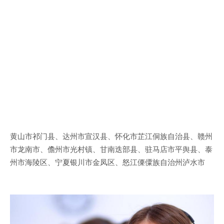
黄山市祁门县、达州市宣汉县、怀化市芷江侗族自治县、赣州
市龙南市、儋州市光村镇、甘南迭部县、驻马店市平舆县、泰
州市海陵区、宁夏银川市金凤区、怒江傈僳族自治州泸水市