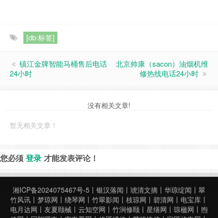
[db:标签]
镇江金牌智能马桶售后电话
北京‌帅康（sacon）油烟机‌维
24小时
修热线电话24小时
没有相关文章!
暂无相关文章！
您必须
登录
才能发表评论！
湘ICP备2024075467号-5
丨
银汉落闻
丨
琥清文摘
丨
华琼绽闻
丨
翠
竹风讯
丨
梦琼网
丨
绕琴网
丨
竹翠影闻
丨
枝琼网
丨
碧清网
丨
电宝库
丨
电月达网
丨
友夏颐械
丨
云知空网
丨
竹涧修颐
丨
星缮网
丨
琼楹网
丨
煦