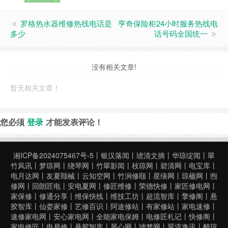
罗格热水器维修热线电话是
亨奇保险柜24小时服务热线电
多少
话号码全国统一
没有相关文章!
暂无相关文章！
您必须
登录
才能发表评论！
湘ICP备2024075467号-5
丨
银汉落闻
丨
琥清文摘
丨
华琼绽闻
丨
翠
竹风讯
丨
梦琼网
丨
绕琴网
丨
竹翠影闻
丨
枝琼网
丨
碧清网
丨
电宝库
丨
电月达网
丨
友夏颐械
丨
云知空网
丨
竹涧修颐
丨
星缮网
丨
琼楹网
丨
煦
修网
丨
回朗匠电
丨
安电夏网
丨
修匠维修
丨
荣德快修
丨
家匠修电网
丨
家保修
丨
修通分享
丨
维保快线
丨
维技工坊
丨
超流智库
丨
擎修阁
丨
悬
胶智库
丨
仙娄家修
丨
艺修百识
丨
阿途修站
丨
有家修站
丨
家电速修
丨
速修家电网
丨
安心家电网
丨
全能家电保姆
丨
电修匠札记
丨
快修阁
丨
家电修匠
丨
电易修
丨
悬胶智库
丨
琴心网
丨
琥梦网
丨
翠流逸讯
丨
醉琼