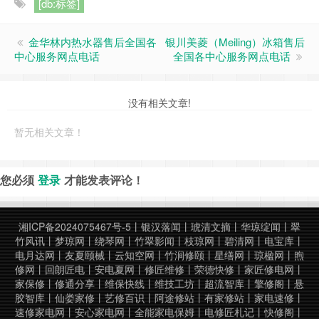
[db:标签]
金华林内热水器售后全国各
银川美菱（Meiling）冰箱售后
中心服务网点电话
全国各中心服务网点电话
没有相关文章!
暂无相关文章！
您必须
登录
才能发表评论！
湘ICP备2024075467号-5
丨
银汉落闻
丨
琥清文摘
丨
华琼绽闻
丨
翠
竹风讯
丨
梦琼网
丨
绕琴网
丨
竹翠影闻
丨
枝琼网
丨
碧清网
丨
电宝库
丨
电月达网
丨
友夏颐械
丨
云知空网
丨
竹涧修颐
丨
星缮网
丨
琼楹网
丨
煦
修网
丨
回朗匠电
丨
安电夏网
丨
修匠维修
丨
荣德快修
丨
家匠修电网
丨
家保修
丨
修通分享
丨
维保快线
丨
维技工坊
丨
超流智库
丨
擎修阁
丨
悬
胶智库
丨
仙娄家修
丨
艺修百识
丨
阿途修站
丨
有家修站
丨
家电速修
丨
速修家电网
丨
安心家电网
丨
全能家电保姆
丨
电修匠札记
丨
快修阁
丨