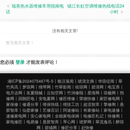
瑞美热水器维修常用指南电
镇江长虹空调维修热线电话24
话
小时
没有相关文章!
暂无相关文章！
您必须
登录
才能发表评论！
湘ICP备2024075467号-5
丨
银汉落闻
丨
琥清文摘
丨
华琼绽闻
丨
翠
竹风讯
丨
梦琼网
丨
绕琴网
丨
竹翠影闻
丨
枝琼网
丨
碧清网
丨
电宝库
丨
电月达网
丨
友夏颐械
丨
云知空网
丨
竹涧修颐
丨
星缮网
丨
琼楹网
丨
煦
修网
丨
回朗匠电
丨
安电夏网
丨
修匠维修
丨
荣德快修
丨
家匠修电网
丨
家保修
丨
修通分享
丨
维保快线
丨
维技工坊
丨
超流智库
丨
擎修阁
丨
悬
胶智库
丨
仙娄家修
丨
艺修百识
丨
阿途修站
丨
有家修站
丨
家电速修
丨
速修家电网
丨
安心家电网
丨
全能家电保姆
丨
电修匠札记
丨
快修阁
丨
家电修匠
丨
电易修
丨
悬胶智库
丨
琴心网
丨
琥梦网
丨
翠流逸讯
丨
醉琼
网
丨
碧城网
丨
修匠分享
丨
赶快修