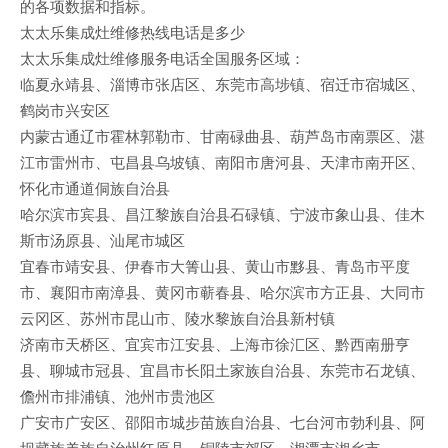
的各项数据和指标。
太太乐集成灶维修热线电话是多少
太太乐集成灶维修服务电话全国服务区域：
临夏永靖县、淄博市张店区、东莞市高埗镇、宿迁市宿城区、
鹤岗市兴安区
内蒙古通辽市霍林郭勒市、甘南碌曲县、葫芦岛市南票区、湛
江市雷州市、屯昌县乌坡镇、南阳市唐河县、天津市南开区、
怀化市通道侗族自治县
哈尔滨市宾县、昌江黎族自治县石碌镇、宁波市象山县、佳木
斯市汤原县、汕尾市城区
宜春市靖安县、伊春市大箐山县、黄山市黟县、青岛市平度
市、襄阳市南漳县、黄冈市蕲春县、哈尔滨市方正县、大同市
云冈区、苏州市昆山市、陵水黎族自治县新村镇
济南市天桥区、宜宾市江安县、上海市徐汇区、黔西南册亨
县、聊城市冠县、宜昌市长阳土家族自治县、东莞市石龙镇、
儋州市排浦镇、池州市贵池区
广安市广安区、邵阳市城步苗族自治县、七台河市勃利县、阿
坝藏族羌族自治州红原县、铜陵市郊区、湘潭市湘乡市