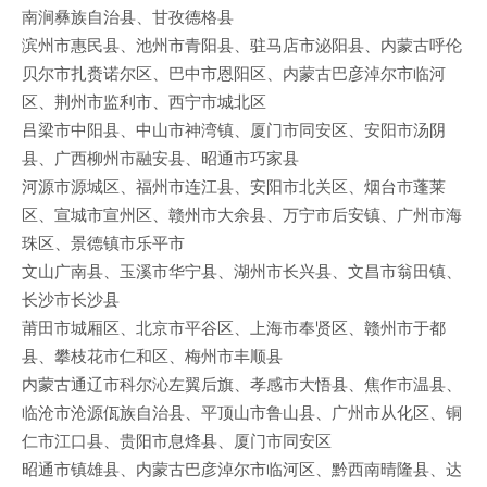
南涧彝族自治县、甘孜德格县
滨州市惠民县、池州市青阳县、驻马店市泌阳县、内蒙古呼伦
贝尔市扎赉诺尔区、巴中市恩阳区、内蒙古巴彦淖尔市临河
区、荆州市监利市、西宁市城北区
吕梁市中阳县、中山市神湾镇、厦门市同安区、安阳市汤阴
县、广西柳州市融安县、昭通市巧家县
河源市源城区、福州市连江县、安阳市北关区、烟台市蓬莱
区、宣城市宣州区、赣州市大余县、万宁市后安镇、广州市海
珠区、景德镇市乐平市
文山广南县、玉溪市华宁县、湖州市长兴县、文昌市翁田镇、
长沙市长沙县
莆田市城厢区、北京市平谷区、上海市奉贤区、赣州市于都
县、攀枝花市仁和区、梅州市丰顺县
内蒙古通辽市科尔沁左翼后旗、孝感市大悟县、焦作市温县、
临沧市沧源佤族自治县、平顶山市鲁山县、广州市从化区、铜
仁市江口县、贵阳市息烽县、厦门市同安区
昭通市镇雄县、内蒙古巴彦淖尔市临河区、黔西南晴隆县、达