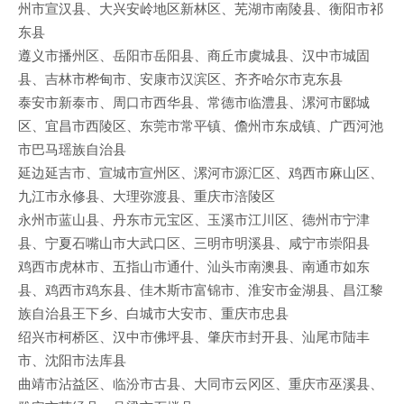
州市宣汉县、大兴安岭地区新林区、芜湖市南陵县、衡阳市祁
东县
遵义市播州区、岳阳市岳阳县、商丘市虞城县、汉中市城固
县、吉林市桦甸市、安康市汉滨区、齐齐哈尔市克东县
泰安市新泰市、周口市西华县、常德市临澧县、漯河市郾城
区、宜昌市西陵区、东莞市常平镇、儋州市东成镇、广西河池
市巴马瑶族自治县
延边延吉市、宣城市宣州区、漯河市源汇区、鸡西市麻山区、
九江市永修县、大理弥渡县、重庆市涪陵区
永州市蓝山县、丹东市元宝区、玉溪市江川区、德州市宁津
县、宁夏石嘴山市大武口区、三明市明溪县、咸宁市崇阳县
鸡西市虎林市、五指山市通什、汕头市南澳县、南通市如东
县、鸡西市鸡东县、佳木斯市富锦市、淮安市金湖县、昌江黎
族自治县王下乡、白城市大安市、重庆市忠县
绍兴市柯桥区、汉中市佛坪县、肇庆市封开县、汕尾市陆丰
市、沈阳市法库县
曲靖市沾益区、临汾市古县、大同市云冈区、重庆市巫溪县、