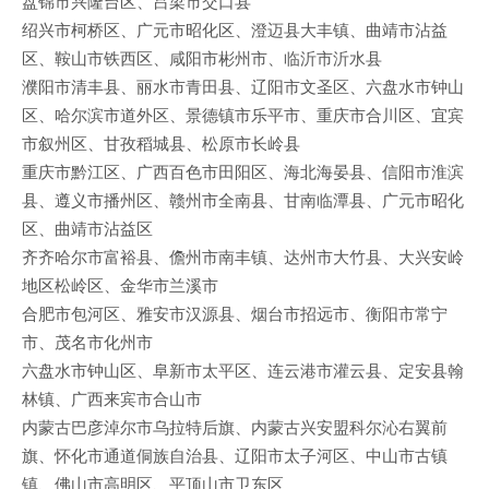
盘锦市兴隆台区、吕梁市交口县
绍兴市柯桥区、广元市昭化区、澄迈县大丰镇、曲靖市沾益
区、鞍山市铁西区、咸阳市彬州市、临沂市沂水县
濮阳市清丰县、丽水市青田县、辽阳市文圣区、六盘水市钟山
区、哈尔滨市道外区、景德镇市乐平市、重庆市合川区、宜宾
市叙州区、甘孜稻城县、松原市长岭县
重庆市黔江区、广西百色市田阳区、海北海晏县、信阳市淮滨
县、遵义市播州区、赣州市全南县、甘南临潭县、广元市昭化
区、曲靖市沾益区
齐齐哈尔市富裕县、儋州市南丰镇、达州市大竹县、大兴安岭
地区松岭区、金华市兰溪市
合肥市包河区、雅安市汉源县、烟台市招远市、衡阳市常宁
市、茂名市化州市
六盘水市钟山区、阜新市太平区、连云港市灌云县、定安县翰
林镇、广西来宾市合山市
内蒙古巴彦淖尔市乌拉特后旗、内蒙古兴安盟科尔沁右翼前
旗、怀化市通道侗族自治县、辽阳市太子河区、中山市古镇
镇、佛山市高明区、平顶山市卫东区