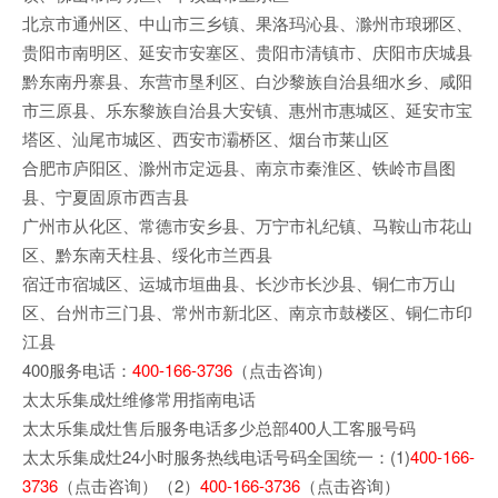
北京市通州区、中山市三乡镇、果洛玛沁县、滁州市琅琊区、
贵阳市南明区、延安市安塞区、贵阳市清镇市、庆阳市庆城县
黔东南丹寨县、东营市垦利区、白沙黎族自治县细水乡、咸阳
市三原县、乐东黎族自治县大安镇、惠州市惠城区、延安市宝
塔区、汕尾市城区、西安市灞桥区、烟台市莱山区
合肥市庐阳区、滁州市定远县、南京市秦淮区、铁岭市昌图
县、宁夏固原市西吉县
广州市从化区、常德市安乡县、万宁市礼纪镇、马鞍山市花山
区、黔东南天柱县、绥化市兰西县
宿迁市宿城区、运城市垣曲县、长沙市长沙县、铜仁市万山
区、台州市三门县、常州市新北区、南京市鼓楼区、铜仁市印
江县
400服务电话：
400-166-3736
（点击咨询）
太太乐集成灶维修常用指南电话
太太乐集成灶售后服务电话多少总部400人工客服号码
太太乐集成灶24小时服务热线电话号码全国统一：(1)
400-166-
3736
（点击咨询）（2）
400-166-3736
（点击咨询）