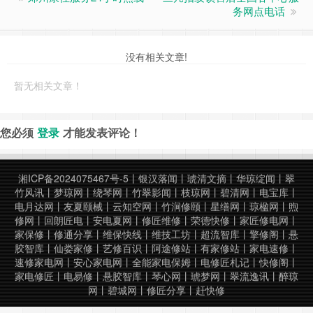
务网点电话
没有相关文章!
暂无相关文章！
您必须
登录
才能发表评论！
湘ICP备2024075467号-5
丨
银汉落闻
丨
琥清文摘
丨
华琼绽闻
丨
翠
竹风讯
丨
梦琼网
丨
绕琴网
丨
竹翠影闻
丨
枝琼网
丨
碧清网
丨
电宝库
丨
电月达网
丨
友夏颐械
丨
云知空网
丨
竹涧修颐
丨
星缮网
丨
琼楹网
丨
煦
修网
丨
回朗匠电
丨
安电夏网
丨
修匠维修
丨
荣德快修
丨
家匠修电网
丨
家保修
丨
修通分享
丨
维保快线
丨
维技工坊
丨
超流智库
丨
擎修阁
丨
悬
胶智库
丨
仙娄家修
丨
艺修百识
丨
阿途修站
丨
有家修站
丨
家电速修
丨
速修家电网
丨
安心家电网
丨
全能家电保姆
丨
电修匠札记
丨
快修阁
丨
家电修匠
丨
电易修
丨
悬胶智库
丨
琴心网
丨
琥梦网
丨
翠流逸讯
丨
醉琼
网
丨
碧城网
丨
修匠分享
丨
赶快修