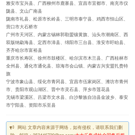
雅安市宝兴县、广西柳州市鹿寨县、宜昌市宜都市、南充市仪
陇县、文山广南县
陇南市礼县、松原市长岭县、三明市泰宁县、鸡西市恒山区、
营口市大石桥市
广州市天河区、内蒙古锡林郭勒盟镶黄旗、汕头市潮南区、西
双版纳勐海县、定西市漳县、绵阳市三台县、淮安市盱眙县、
齐齐哈尔市富裕县
重庆市长寿区、徐州市鼓楼区、哈尔滨市木兰县、广西桂林市
全州县、通化市通化县、琼海市会山镇、内蒙古兴安盟扎赉特
旗
宁波市象山县、绥化市青冈县、宜昌市伍家岗区、潍坊市青州
市、贵阳市观山湖区、晋中市灵石县、萍乡市莲花县
无锡市梁溪区、吕梁市文水县、白沙黎族自治县金波乡、泰安
市宁阳县、资阳市乐至县
网站 文章内容来源于网络，如有侵权，请联系我们删
除，邮箱：352446720@qq.com;
太太乐集成灶全国售后服