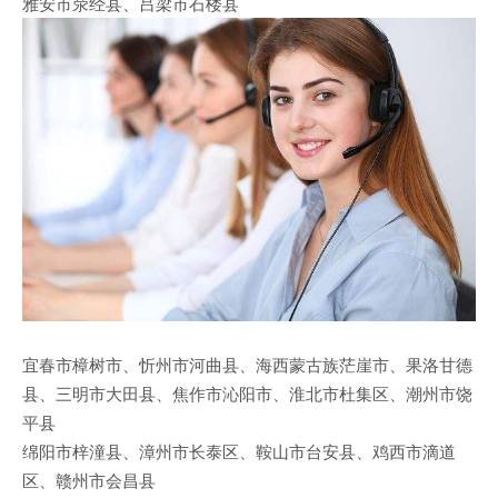
雅安市荥经县、吕梁市石楼县
宜春市樟树市、忻州市河曲县、海西蒙古族茫崖市、果洛甘德
县、三明市大田县、焦作市沁阳市、淮北市杜集区、潮州市饶
平县
绵阳市梓潼县、漳州市长泰区、鞍山市台安县、鸡西市滴道
区、赣州市会昌县