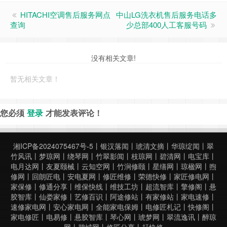
HITACHI空调售后服务网点
中山LG洗衣机售后服务电话多
查询
少总部400人工客服号码
没有相关文章!
暂无相关文章！
您必须
登录
才能发表评论！
湘ICP备2024075467号-5
丨
银汉落闻
丨
琥清文摘
丨
华琼绽闻
丨
翠
竹风讯
丨
梦琼网
丨
绕琴网
丨
竹翠影闻
丨
枝琼网
丨
碧清网
丨
电宝库
丨
电月达网
丨
友夏颐械
丨
云知空网
丨
竹涧修颐
丨
星缮网
丨
琼楹网
丨
煦
修网
丨
回朗匠电
丨
安电夏网
丨
修匠维修
丨
荣德快修
丨
家匠修电网
丨
家保修
丨
修通分享
丨
维保快线
丨
维技工坊
丨
超流智库
丨
擎修阁
丨
悬
胶智库
丨
仙娄家修
丨
艺修百识
丨
阿途修站
丨
有家修站
丨
家电速修
丨
速修家电网
丨
安心家电网
丨
全能家电保姆
丨
电修匠札记
丨
快修阁
丨
家电修匠
丨
电易修
丨
悬胶智库
丨
琴心网
丨
琥梦网
丨
翠流逸讯
丨
醉琼