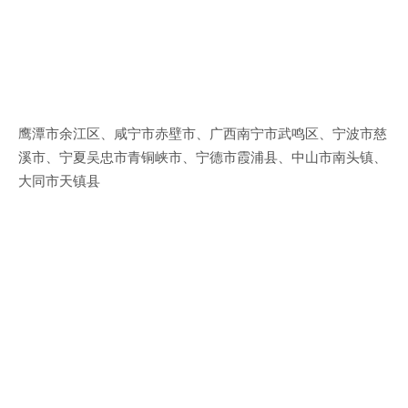
鹰潭市余江区、咸宁市赤壁市、广西南宁市武鸣区、宁波市慈
溪市、宁夏吴忠市青铜峡市、宁德市霞浦县、中山市南头镇、
大同市天镇县