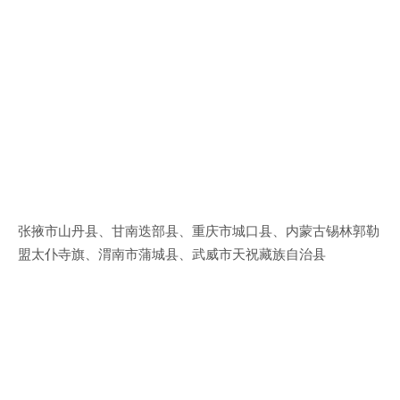
张掖市山丹县、甘南迭部县、重庆市城口县、内蒙古锡林郭勒
盟太仆寺旗、渭南市蒲城县、武威市天祝藏族自治县