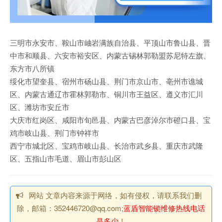
三明市永安市、鞍山市岫岩满族自治县、平顶山市鲁山县、晋
中市和顺县、六安市裕安区、内蒙古锡林郭勒盟苏尼特左旗、
东方市八所镇
绥化市望奎县、宿州市砀山县、荆门市京山市、亳州市谯城
区、内蒙古通辽市霍林郭勒市、铜川市王益区、遵义市汇川
区、潍坊市安丘市
大庆市红岗区、咸阳市旬邑县、内蒙古巴彦淖尔市磴口县、宝
鸡市岐山县、荆门市钟祥市
西宁市城北区、宝鸡市岐山县、长治市武乡县、重庆市武隆
区、五指山市毛道、眉山市彭山区
网站 文章内容来源于网络，如有侵权，请联系我们删
除，邮箱：352446720@qq.com;
蓝盾智能锁维修热线电话
是多少
！