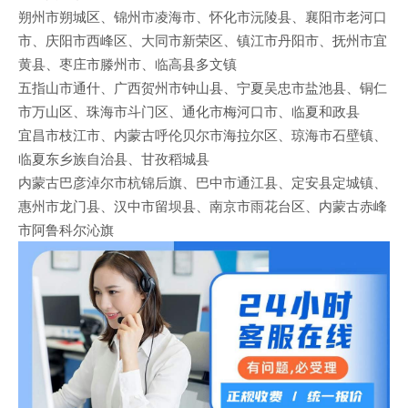
朔州市朔城区、锦州市凌海市、怀化市沅陵县、襄阳市老河口
市、庆阳市西峰区、大同市新荣区、镇江市丹阳市、抚州市宜
黄县、枣庄市滕州市、临高县多文镇
五指山市通什、广西贺州市钟山县、宁夏吴忠市盐池县、铜仁
市万山区、珠海市斗门区、通化市梅河口市、临夏和政县
宜昌市枝江市、内蒙古呼伦贝尔市海拉尔区、琼海市石壁镇、
临夏东乡族自治县、甘孜稻城县
内蒙古巴彦淖尔市杭锦后旗、巴中市通江县、定安县定城镇、
惠州市龙门县、汉中市留坝县、南京市雨花台区、内蒙古赤峰
市阿鲁科尔沁旗