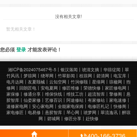
没有相关文章!
暂无相关文章！
您必须
登录
才能发表评论！
湘ICP备2024075467号-5
丨
银汉落闻
丨
琥清文摘
丨
华琼绽闻
丨
翠
竹风讯
丨
梦琼网
丨
绕琴网
丨
竹翠影闻
丨
枝琼网
丨
碧清网
丨
电宝库
丨
电月达网
丨
友夏颐械
丨
云知空网
丨
竹涧修颐
丨
星缮网
丨
琼楹网
丨
煦
修网
丨
回朗匠电
丨
安电夏网
丨
修匠维修
丨
荣德快修
丨
家匠修电网
丨
家保修
丨
修通分享
丨
维保快线
丨
维技工坊
丨
超流智库
丨
擎修阁
丨
悬
胶智库
丨
仙娄家修
丨
艺修百识
丨
阿途修站
丨
有家修站
丨
家电速修
丨
速修家电网
丨
安心家电网
丨
全能家电保姆
丨
电修匠札记
丨
快修阁
丨
家电修匠
丨
电易修
丨
悬胶智库
丨
琴心网
丨
琥梦网
丨
翠流逸讯
丨
醉琼
网
丨
碧城网
丨
修匠分享
丨
赶快修
400-166-3736