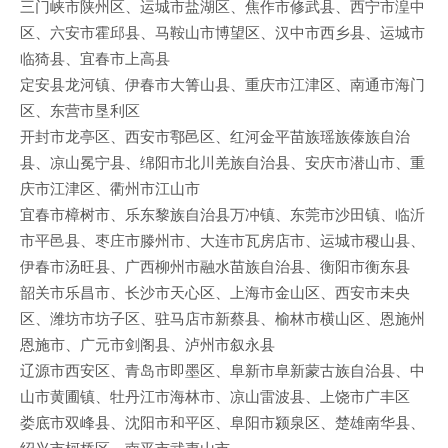
三门峡市陕州区、运城市盐湖区、焦作市修武县、西宁市湟中
区、六安市霍邱县、马鞍山市博望区、汉中市西乡县、运城市
临猗县、宜春市上高县
定安县龙河镇、伊春市大箐山县、重庆市江津区、南通市海门
区、东营市垦利区
开封市龙亭区、西安市鄠邑区、红河金平苗族瑶族傣族自治
县、凉山冕宁县、绵阳市北川羌族自治县、安庆市潜山市、重
庆市江津区、衢州市江山市
宜春市樟树市、乐东黎族自治县万冲镇、东莞市沙田镇、临沂
市平邑县、枣庄市滕州市、大连市瓦房店市、运城市稷山县、
伊春市汤旺县、广西柳州市融水苗族自治县、衡阳市衡东县
韶关市乐昌市、长沙市天心区、上海市金山区、西安市未央
区、潍坊市坊子区、驻马店市新蔡县、榆林市横山区、恩施州
恩施市、广元市剑阁县、泸州市叙永县
辽源市西安区、青岛市即墨区、阜新市阜新蒙古族自治县、中
山市黄圃镇、牡丹江市海林市、凉山雷波县、上饶市广丰区
娄底市双峰县、沈阳市和平区、阜阳市颍泉区、楚雄南华县、
绍兴市柯桥区、南平市武夷山市