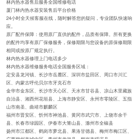
林内热水器售后服务全国维修电话
厦门林内热水器安装售后平台价格
24小时全天候客服在线，随时解答您的疑问，专业团队快速响
应。
原厂配件保障：使用原厂直供的配件，品质有保障。所有更换
的配件均享有原厂保修服务，保修期限与您设备的原保修期限
相同或按原厂规定执行。
林内热水器修理上门电话多少
林内热水器维修服务电话全国服务区域：
定安县龙河镇、长沙市岳麓区、深圳市盐田区、周口市川汇
区、内蒙古呼伦贝尔市牙克石市
金华市金东区、长沙市天心区、天水市甘谷县、凉山木里藏族
自治县、湘西州花垣县、上海市静安区、永州市零陵区、五指
山市南圣、曲靖市麒麟区
福州市晋安区、忻州市神池县、黄冈市武穴市、上饶市余干
县、长春市绿园区、伊春市大箐山县、滁州市全椒县
扬州市江都区、鹤岗市萝北县、果洛甘德县、梅州市梅江区、
广西柳州市城中区、衢州市龙游县、鹤岗市绥滨县