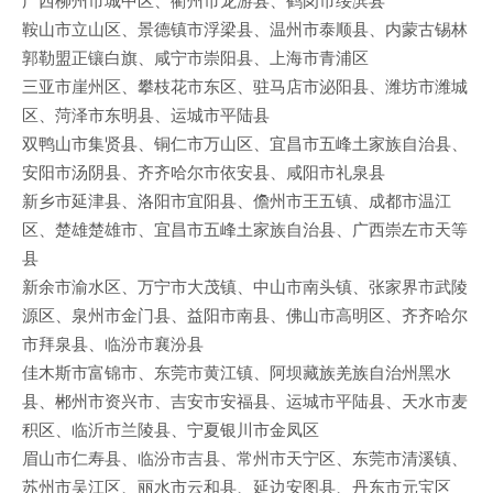
鞍山市立山区、景德镇市浮梁县、温州市泰顺县、内蒙古锡林
郭勒盟正镶白旗、咸宁市崇阳县、上海市青浦区
三亚市崖州区、攀枝花市东区、驻马店市泌阳县、潍坊市潍城
区、菏泽市东明县、运城市平陆县
双鸭山市集贤县、铜仁市万山区、宜昌市五峰土家族自治县、
安阳市汤阴县、齐齐哈尔市依安县、咸阳市礼泉县
新乡市延津县、洛阳市宜阳县、儋州市王五镇、成都市温江
区、楚雄楚雄市、宜昌市五峰土家族自治县、广西崇左市天等
县
新余市渝水区、万宁市大茂镇、中山市南头镇、张家界市武陵
源区、泉州市金门县、益阳市南县、佛山市高明区、齐齐哈尔
市拜泉县、临汾市襄汾县
佳木斯市富锦市、东莞市黄江镇、阿坝藏族羌族自治州黑水
县、郴州市资兴市、吉安市安福县、运城市平陆县、天水市麦
积区、临沂市兰陵县、宁夏银川市金凤区
眉山市仁寿县、临汾市吉县、常州市天宁区、东莞市清溪镇、
苏州市吴江区、丽水市云和县、延边安图县、丹东市元宝区