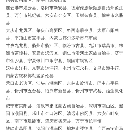
连云港市灌云县、洛阳市新安县、德宏傣族景颇族自治州盈江
县、万宁市礼纪镇、六安市金安区、玉树杂多县、榆林市米脂
县
大庆市龙凤区、肇庆市高要区、黔西南册亨县、太原市阳曲
县、平顶山市宝丰县、内蒙古鄂尔多斯市乌审旗
甘孜九龙县、衢州市衢江区、临汾市古县、九江市瑞昌市、株
洲市茶陵县、安康市汉滨区、铜仁市沿河土家族自治县、济宁
市金乡县、宁夏银川市永宁县、铜陵市铜官区
汉中市洋县、东莞市道滘镇、永州市江永县、文昌市潭牛镇、
内蒙古锡林郭勒盟多伦县
营口市老边区、汕头市潮南区、吉林市蛟河市、巴中市平昌
县、忻州市五台县、绍兴市新昌县、忻州市宁武县、延边敦化
市
咸宁市崇阳县、酒泉市肃北蒙古族自治县、深圳市南山区、濮
阳市濮阳县、乐山市金口河区、清远市佛冈县、六安市叶集
区、南平市建瓯市、肇庆市德庆县、万宁市长丰镇
铁岭市昌图县、沈阳市浑南区、榆林市绥德县、广西南宁市马