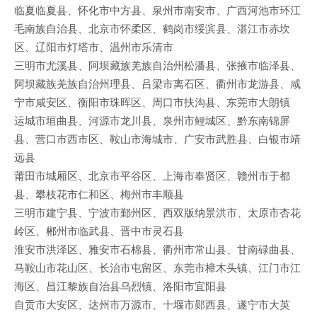
临夏临夏县、怀化市中方县、泉州市南安市、广西河池市环江
毛南族自治县、北京市怀柔区、鹤岗市绥滨县、湛江市赤坎
区、辽阳市灯塔市、温州市乐清市
三明市尤溪县、阿坝藏族羌族自治州松潘县、张掖市临泽县、
阿坝藏族羌族自治州理县、吕梁市离石区、衢州市龙游县、咸
宁市咸安区、衡阳市珠晖区、周口市扶沟县、东莞市大朗镇
运城市垣曲县、河源市龙川县、泉州市鲤城区、黔东南锦屏
县、营口市西市区、鞍山市海城市、广安市武胜县、白银市靖
远县
莆田市城厢区、北京市平谷区、上海市奉贤区、赣州市于都
县、攀枝花市仁和区、梅州市丰顺县
三明市建宁县、宁波市鄞州区、西双版纳景洪市、太原市杏花
岭区、郴州市临武县、晋中市灵石县
淮安市洪泽区、雅安市石棉县、衢州市常山县、甘南碌曲县、
马鞍山市花山区、长治市屯留区、东莞市樟木头镇、江门市江
海区、昌江黎族自治县乌烈镇、洛阳市宜阳县
自贡市大安区、达州市万源市、十堰市郧西县、遂宁市大英