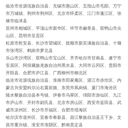
临沧市沧源佤族自治县、无锡市惠山区、五指山市毛阳、万宁
市万城镇、荆州市荆州区、北京市怀柔区、江门市蓬江区、张
掖市临泽县
苏州市相城区、平顶山市新华区、毕节市赫章县、双鸭山市尖
山区、昆明市呈贡区
松原市乾安县、长沙市望城区、抚顺市新宾满族自治县、十堰
市张湾区、鹤岗市萝北县
乐山市沙湾区、双鸭山市宝山区、齐齐哈尔市甘南县、遂宁市
安居区、阿坝藏族羌族自治州黑水县、大同市云冈区、贵阳市
开阳县、合肥市庐江县、广西柳州市柳北区
临沧市沧源佤族自治县、淮南市田家庵区、湛江市赤坎区、内
蒙古兴安盟科尔沁右翼前旗、东莞市凤岗镇、厦门市海沧区
陵水黎族自治县本号镇、伊春市乌翠区、绵阳市游仙区、九江
市庐山市、开封市尉氏县、北京市房山区、西安市蓝田县、武
威市凉州区、长沙市开福区、合肥市瑶海区
哈尔滨市道外区、宜春市奉新县、昌江黎族自治县王下乡、文
昌市重兴镇、淮安市淮阴区、黔南贵定县