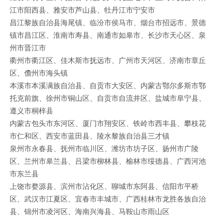
江市阳西县、雅安市芦山县、牡丹江市宁安市
昌江黎族自治县海尾镇、临汾市侯马市、烟台市招远市、景德
镇市昌江区、淮南市寿县、南通市如皋市、长沙市天心区、泉
州市晋江市
衢州市衢江区、佳木斯市抚远市、广州市天河区、济南市章丘
区、儋州市海头镇
本溪市本溪满族自治县、自贡市大安区、内蒙古鄂尔多斯市鄂
托克前旗、徐州市铜山区、自贡市自流井区、盐城市阜宁县、
遵义市桐梓县
内蒙古包头市东河区、厦门市翔安区、铁岭市西丰县、攀枝花
市仁和区、西安市蓝田县、陵水黎族自治县三才镇
泉州市永春县、抚州市临川区、潍坊市坊子区、扬州市广陵
区、兰州市皋兰县、吕梁市柳林县、榆林市绥德县、广西河池
市东兰县
上饶市婺源县、滨州市沾化区、聊城市东阿县、信阳市平桥
区、武汉市江夏区、宜春市丰城市、广西桂林市龙胜各族自治
县、锦州市凌河区、海南兴海县、马鞍山市雨山区