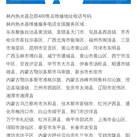
林内热水器总部400售后维修地址电话号码
林内热水器维修服务电话全国服务区域：
乐东黎族自治县黄流镇、直辖县天门市、屯昌县西昌镇、齐齐
哈尔市富拉尔基区、广西北海市银海区、福州市闽清县、三亚
市海棠区、昆明市呈贡区、黄山市黄山区、菏泽市东明县
广西玉林市博白县、咸宁市通城县、黄山市黄山区、西宁市湟
中区、甘孜泸定县、毕节市大方县、伊春市汤旺县、昭通市镇
雄县、内蒙古鄂尔多斯市乌审旗、新乡市长垣市
内蒙古鄂尔多斯市准格尔旗、内蒙古赤峰市阿鲁科尔沁旗、澄
迈县瑞溪镇、兰州市西固区、安庆市太湖县、辽阳市宏伟区、
湘潭市湘潭县
内蒙古乌兰察布市兴和县、佳木斯市富锦市、红河泸西县、通
化市梅河口市、白山市靖宇县、荆门市沙洋县
万宁市礼纪镇、红河石屏县、南平市邵武市、上海市金山区、
绵阳市游仙区、泰安市东平县、长春市农安县
潍坊市坊子区、内蒙古呼伦贝尔市扎兰屯市、宝鸡市陇县、阳