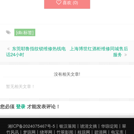
喜欢 (
0
)
[db:标签]
东莞耶鲁指纹锁维修热线电
上海博世红酒柜维修同城售后
话24小时
服务
没有相关文章!
暂无相关文章！
您必须
登录
才能发表评论！
湘ICP备2024075467号-5
丨
银汉落闻
丨
琥清文摘
丨
华琼绽闻
丨
翠
竹风讯
丨
梦琼网
丨
绕琴网
丨
竹翠影闻
丨
枝琼网
丨
碧清网
丨
电宝库
丨