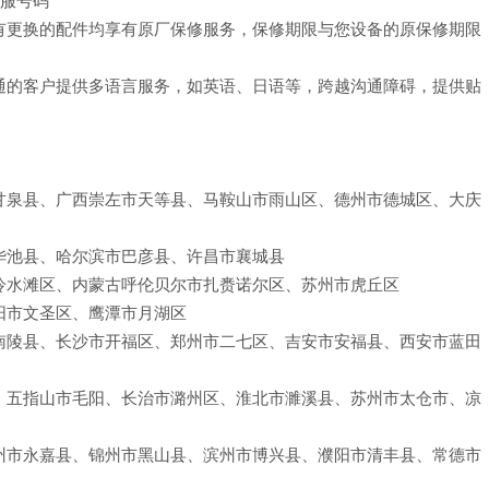
有更换的配件均享有原厂保修服务，保修期限与您设备的原保修期限
通的客户提供多语言服务，如英语、日语等，跨越沟通障碍，提供贴
甘泉县、广西崇左市天等县、马鞍山市雨山区、德州市德城区、大庆
华池县、哈尔滨市巴彦县、许昌市襄城县
冷水滩区、内蒙古呼伦贝尔市扎赉诺尔区、苏州市虎丘区
阳市文圣区、鹰潭市月湖区
南陵县、长沙市开福区、郑州市二七区、吉安市安福县、西安市蓝田
、五指山市毛阳、长治市潞州区、淮北市濉溪县、苏州市太仓市、凉
州市永嘉县、锦州市黑山县、滨州市博兴县、濮阳市清丰县、常德市