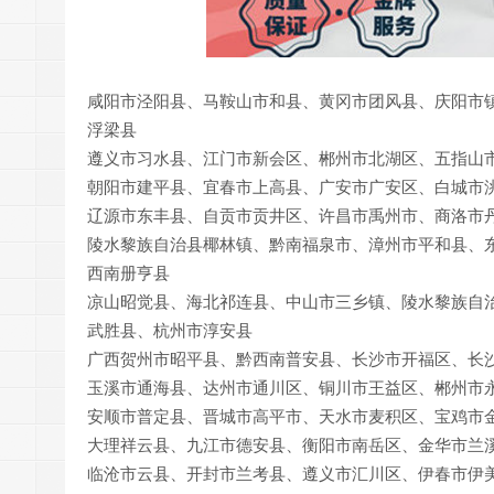
咸阳市泾阳县、马鞍山市和县、黄冈市团风县、庆阳市
浮梁县
遵义市习水县、江门市新会区、郴州市北湖区、五指山
朝阳市建平县、宜春市上高县、广安市广安区、白城市
辽源市东丰县、自贡市贡井区、许昌市禹州市、商洛市
陵水黎族自治县椰林镇、黔南福泉市、漳州市平和县、
西南册亨县
凉山昭觉县、海北祁连县、中山市三乡镇、陵水黎族自
武胜县、杭州市淳安县
广西贺州市昭平县、黔西南普安县、长沙市开福区、长
玉溪市通海县、达州市通川区、铜川市王益区、郴州市
安顺市普定县、晋城市高平市、天水市麦积区、宝鸡市
大理祥云县、九江市德安县、衡阳市南岳区、金华市兰
临沧市云县、开封市兰考县、遵义市汇川区、伊春市伊