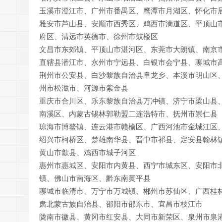
玉溪市澄江市、广州市番禺区、鹰潭市月湖区、怀化市
雅安市芦山县、安顺市西秀区、鸡西市滴道区、平顶山
府区、清远市英德市、徐州市鼓楼区
文昌市东郊镇、平顶山市湛河区、东莞市大朗镇、南京
直辖县潜江市、永州市宁远县、白银市会宁县、聊城市
荆州市公安县、白沙黎族自治县阜龙乡、本溪市明山区
州市松滋市、河源市紫金县
重庆市合川区、乐东黎族自治县万冲镇、济宁市梁山县
南溪区、内蒙古锡林郭勒盟二连浩特市、抚州市崇仁县
琼海市博鳌镇、连云港市赣榆区、广西河池市金城江区
绍兴市柯桥区、楚雄南华县、晋中市祁县、定安县翰林
黄山市歙县、鸡西市城子河区
惠州市惠城区、安阳市内黄县、西宁市城东区、安阳市
镇、佛山市南海区、黔东南黄平县
聊城市临清市、万宁市万城镇、郴州市苏仙区、广西桂
肃北蒙古族自治县、邵阳市邵东市、宜昌市枝江市
陇南市徽县、黄冈市红安县、大同市新荣区、泉州市泉