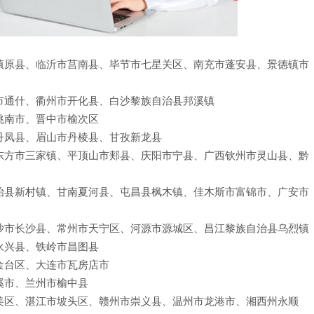
镇原县、临沂市莒南县、毕节市七星关区、南充市蓬安县、景德镇市
市通什、衢州市开化县、白沙黎族自治县邦溪镇
洮南市、晋中市榆次区
丹凤县、眉山市丹棱县、甘孜新龙县
东方市三家镇、平顶山市郏县、庆阳市宁县、广西钦州市灵山县、黔
治县新村镇、甘南夏河县、屯昌县枫木镇、佳木斯市富锦市、广安市
沙市长沙县、常州市天宁区、河源市源城区、昌江黎族自治县乌烈镇
永兴县、铁岭市昌图县
金台区、大连市瓦房店市
溪市、兰州市榆中县
美区、湛江市坡头区、赣州市崇义县、温州市龙港市、湘西州永顺