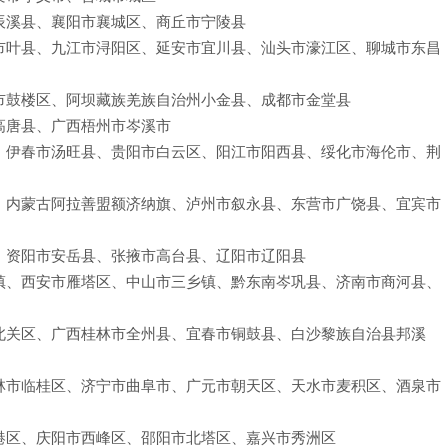
辰溪县、襄阳市襄城区、商丘市宁陵县
市叶县、九江市浔阳区、延安市宜川县、汕头市濠江区、聊城市东昌
市鼓楼区、阿坝藏族羌族自治州小金县、成都市金堂县
高唐县、广西梧州市岑溪市
、伊春市汤旺县、贵阳市白云区、阳江市阳西县、绥化市海伦市、荆
、内蒙古阿拉善盟额济纳旗、泸州市叙永县、东营市广饶县、宜宾市
、资阳市安岳县、张掖市高台县、辽阳市辽阳县
镇、西安市雁塔区、中山市三乡镇、黔东南岑巩县、济南市商河县、
北关区、广西桂林市全州县、宜春市铜鼓县、白沙黎族自治县邦溪
林市临桂区、济宁市曲阜市、广元市朝天区、天水市麦积区、酒泉市
港区、庆阳市西峰区、邵阳市北塔区、嘉兴市秀洲区