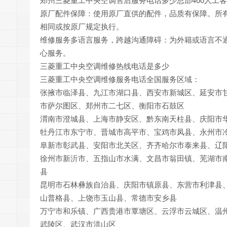
原厂配件保障：使用原厂直供的配件，品质有保障。所
相同或按原厂规定执行。
维修服务多语言服务，跨越沟通障碍：为外籍或语言不
心服务。
三菱重工中央空调维修热线电话是多少
三菱重工中央空调维修服务电话全国服务区域：
张掖市临泽县、九江市湖口县、西安市新城区、延安市
市萨尔图区、郑州市二七区、衡阳市石鼓区
渭南市澄城县、上海市静安区、黔东南天柱县、庆阳市
牡丹江市东宁市、晋城市高平市、宝鸡市凤县、永州市
阜新市彰武县、安阳市北关区、齐齐哈尔市泰来县、辽
徐州市新沂市、五指山市水满、文昌市翁田镇、芜湖市
县
昆明市石林彝族自治县、庆阳市镇原县、东营市利津县
山普格县、上饶市玉山县、常德市安乡县
万宁市和乐镇、广西贵港市覃塘区、云浮市云城区、温
武陵区、武汉市洪山区