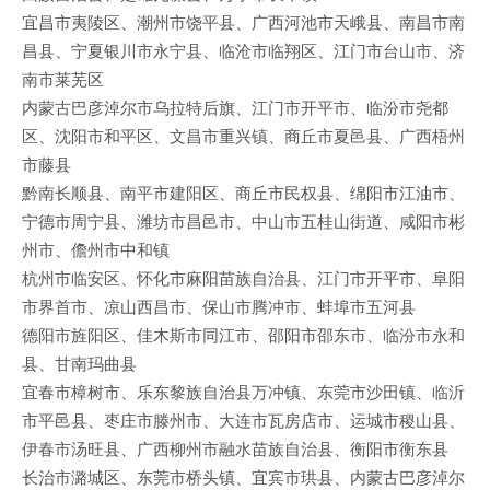
宜昌市夷陵区、潮州市饶平县、广西河池市天峨县、南昌市南
昌县、宁夏银川市永宁县、临沧市临翔区、江门市台山市、济
南市莱芜区
内蒙古巴彦淖尔市乌拉特后旗、江门市开平市、临汾市尧都
区、沈阳市和平区、文昌市重兴镇、商丘市夏邑县、广西梧州
市藤县
黔南长顺县、南平市建阳区、商丘市民权县、绵阳市江油市、
宁德市周宁县、潍坊市昌邑市、中山市五桂山街道、咸阳市彬
州市、儋州市中和镇
杭州市临安区、怀化市麻阳苗族自治县、江门市开平市、阜阳
市界首市、凉山西昌市、保山市腾冲市、蚌埠市五河县
德阳市旌阳区、佳木斯市同江市、邵阳市邵东市、临汾市永和
县、甘南玛曲县
宜春市樟树市、乐东黎族自治县万冲镇、东莞市沙田镇、临沂
市平邑县、枣庄市滕州市、大连市瓦房店市、运城市稷山县、
伊春市汤旺县、广西柳州市融水苗族自治县、衡阳市衡东县
长治市潞城区、东莞市桥头镇、宜宾市珙县、内蒙古巴彦淖尔