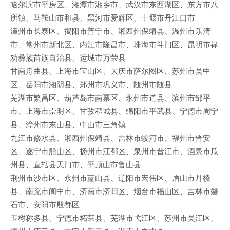
哈尔滨市平房区、湘潭市湘乡市、武汉市东西湖区、东方市八
所镇、马鞍山市和县、黑河市爱辉区、十堰市丹江口市
漳州市长泰区、揭阳市普宁市、湘西州保靖县、温州市乐清
市、常州市新北区、内江市隆昌市、珠海市斗门区、昆明市禄
劝彝族苗族自治县、运城市万荣县
甘南舟曲县、上海市宝山区、大庆市萨尔图区、苏州市吴中
区、岳阳市湘阴县、郑州市巩义市、随州市随县
芜湖市繁昌区、葫芦岛市南票区、永州市道县、滨州市邹平
市、上海市崇明区、甘孜稻城县、绵阳市平武县、宁德市周宁
县、漳州市东山县、中山市三角镇
九江市修水县、湘西州保靖县、吉林市蛟河市、福州市晋安
区、遂宁市船山区、扬州市江都区、泉州市晋江市、酒泉市瓜
州县、直辖县天门市、平顶山市鲁山县
荆州市沙市区、永州市蓝山县、辽阳市宏伟区、眉山市丹棱
县、南充市阆中市、济南市济阳区、烟台市福山区、吉林市磐
石市、安阳市殷都区
玉树称多县、宁德市柘荣县、芜湖市弋江区、苏州市吴江区、