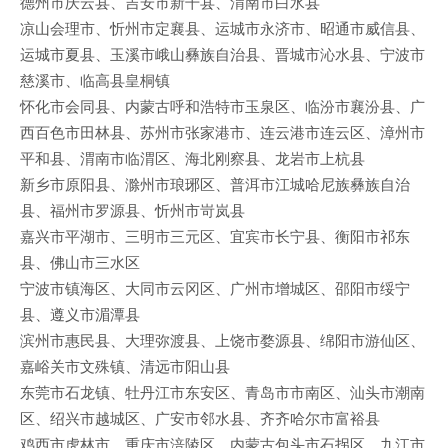
德州市庆云县、吉安市新干县、渭南市白水县
凉山会理市、忻州市定襄县、运城市永济市、昭通市威信县、
运城市夏县、玉溪市峨山彝族自治县、晋城市沁水县、宁波市
慈溪市、临高县皇桐镇
怀化市会同县、内蒙古呼和浩特市玉泉区、临汾市襄汾县、广
西百色市田林县、苏州市张家港市、连云港市连云区、漳州市
平和县、渭南市临渭区、海北刚察县、龙岩市上杭县
新乡市原阳县、滁州市琅琊区、普洱市江城哈尼族彝族自治
县、福州市罗源县、忻州市岢岚县
嘉兴市平湖市、三明市三元区、宜宾市长宁县、衡阳市祁东
县、佛山市三水区
宁波市镇海区、大同市云冈区、广州市增城区、邵阳市绥宁
县、遵义市湄潭县
滨州市惠民县、大理弥渡县、上饶市婺源县、绵阳市游仙区、
嘉峪关市文殊镇、清远市阳山县
东莞市石龙镇、牡丹江市东安区、青岛市市南区、汕头市潮南
区、绍兴市越城区、广安市邻水县、齐齐哈尔市富裕县
鸡西市虎林市、重庆市涪陵区、内蒙古包头市石拐区、九江市