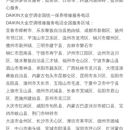
心服务。
DAIKIN大金空调全国统一保养维修服务电话
DAIKIN大金空调维修服务电话全国服务区域：
宜春市樟树市、乐东黎族自治县抱由镇、成都市新都区、扬州
市邗江区、平顶山市卫东区、温州市龙湾区、铜川市耀州区、
儋州市新州镇、三明市建宁县、吉林市磐石市
铜仁市思南县、宁德市寿宁县、泸州市江阳区、达州市达川
区、陵水黎族自治县三才镇、福州市仓山区、宁波市象山县
眉山市青神县、阜阳市颍东区、广西桂林市灵川县、大理漾濞
彝族自治县、内蒙古包头市昆都仑区、昆明市东川区、岳阳市
岳阳县、滁州市天长市、五指山市毛道、宁夏中卫市中宁县
上饶市玉山县、德州市武城县、长春市宽城区、岳阳市君山
区、恩施州建始县、苏州市吴江区
大庆市红岗区、咸阳市旬邑县、内蒙古巴彦淖尔市磴口县、宝
鸡市岐山县、荆门市钟祥市
大连市金州区、长沙市天心区、潍坊市寒亭区、德州市德城
区、中山市南头镇、宣城市郎溪县、深圳市坪山区、红河蒙自