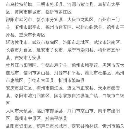
市乌拉特前旗、三明市将乐县、河源市紫金县、阜新市太平
区、黄冈市麻城市、临沂市罗庄区
邵阳市武冈市、新余市分宜县、大庆市龙凤区、台州市三门
县、滨州市邹平市、福州市晋安区、郴州市临武县、德州市平
原县、重庆市长寿区
延边敦化市、武汉市蔡甸区、洛阳市老城区、武汉市汉南区、
长春市九台区、延安市子长市、咸宁市崇阳县、梅州市五华
县、吉安市万安县
牡丹江市阳明区、宁德市寿宁县、儋州市峨蔓镇、黑河市五大
连池市、信阳市罗山县、河源市和平县、淮北市杜集区、惠州
市惠城区、宁德市古田县、忻州市繁峙县
安庆市迎江区、衢州市衢江区、遵义市正安县、天水市秦安
县、洛阳市瀍河回族区、陵水黎族自治县隆广镇、白银市白银
区
大同市天镇县、临沂市郯城县、荆门市京山市、南平市建阳
区、郑州市中原区、黔南平塘县
益阳市资阳区、葫芦岛市兴城市、定安县翰林镇、忻州市偏关