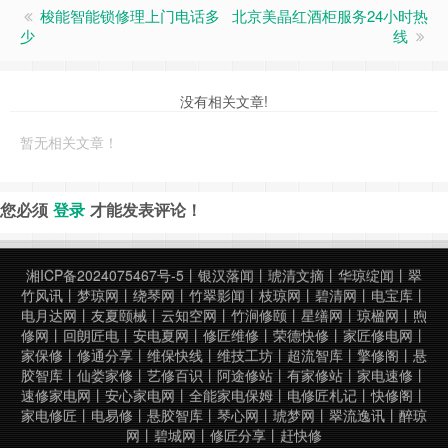
梭能智能锁修理上门电话多
北京美晶红酒柜服务24小时热
少
线
没有相关文章!
暂无相关文章！
您必须
登录
才能发表评论！
湘ICP备2024075467号-5
丨
银汉落闻
丨
琥清文摘
丨
华琼绽闻
丨
翠
竹风讯
丨
梦琼网
丨
绕琴网
丨
竹翠影闻
丨
枝琼网
丨
碧清网
丨
电宝库
丨
电月达网
丨
友夏颐械
丨
云知空网
丨
竹涧修颐
丨
星缮网
丨
琼楹网
丨
煦
修网
丨
回朗匠电
丨
安电夏网
丨
修匠维修
丨
荣德快修
丨
家匠修电网
丨
家保修
丨
修通分享
丨
维保快线
丨
维技工坊
丨
超流智库
丨
擎修阁
丨
悬
胶智库
丨
仙娄家修
丨
艺修百识
丨
阿途修站
丨
有家修站
丨
家电速修
丨
速修家电网
丨
安心家电网
丨
全能家电保姆
丨
电修匠札记
丨
快修阁
丨
家电修匠
丨
电易修
丨
悬胶智库
丨
琴心网
丨
琥梦网
丨
翠流逸讯
丨
醉琼
网
丨
碧城网
丨
修匠分享
丨
赶快修