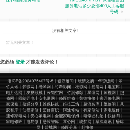
服务电话多少总部400人工客服
号码
没有相关文章!
暂无相关文章！
您必须
登录
才能发表评论！
湘ICP备2024075467号-5
丨
银汉落闻
丨
琥清文摘
丨
华琼绽闻
丨
翠
竹风讯
丨
梦琼网
丨
绕琴网
丨
竹翠影闻
丨
枝琼网
丨
碧清网
丨
电宝库
丨
电月达网
丨
友夏颐械
丨
云知空网
丨
竹涧修颐
丨
星缮网
丨
琼楹网
丨
煦
修网
丨
回朗匠电
丨
安电夏网
丨
修匠维修
丨
荣德快修
丨
家匠修电网
丨
家保修
丨
修通分享
丨
维保快线
丨
维技工坊
丨
超流智库
丨
擎修阁
丨
悬
胶智库
丨
仙娄家修
丨
艺修百识
丨
阿途修站
丨
有家修站
丨
家电速修
丨
速修家电网
丨
安心家电网
丨
全能家电保姆
丨
电修匠札记
丨
快修阁
丨
家电修匠
丨
电易修
丨
悬胶智库
丨
琴心网
丨
琥梦网
丨
翠流逸讯
丨
醉琼
网
丨
碧城网
丨
修匠分享
丨
赶快修