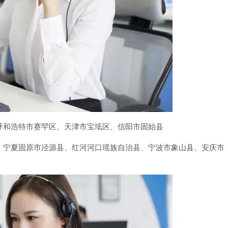
呼和浩特市赛罕区、天津市宝坻区、信阳市固始县
、宁夏固原市泾源县、红河河口瑶族自治县、宁波市象山县、安庆市