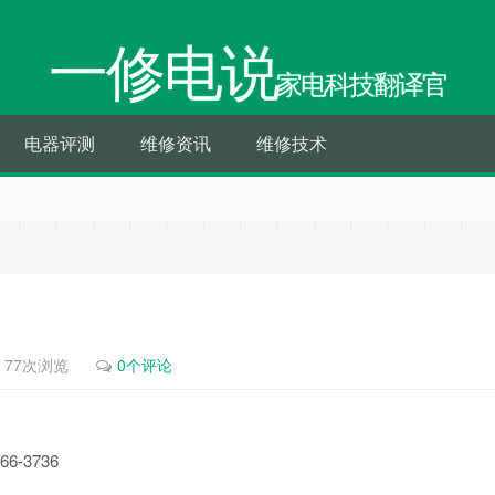
一修电说
家电科技翻译官
电器评测
维修资讯
维修技术
77次浏览
0个评论
6-3736