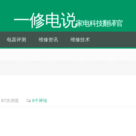
一修电说
家电科技翻译官
电器评测
维修资讯
维修技术
87次浏览
0个评论