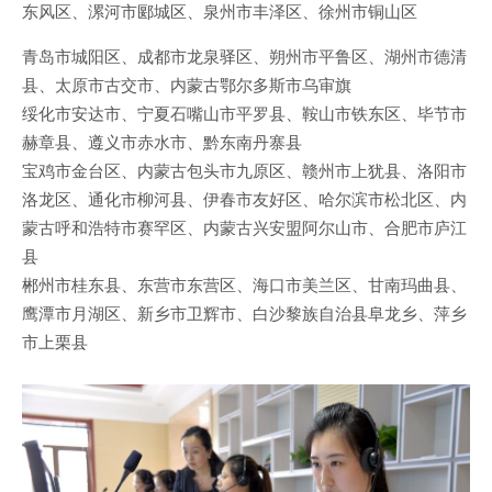
东风区、漯河市郾城区、泉州市丰泽区、徐州市铜山区
青岛市城阳区、成都市龙泉驿区、朔州市平鲁区、湖州市德清
县、太原市古交市、内蒙古鄂尔多斯市乌审旗
绥化市安达市、宁夏石嘴山市平罗县、鞍山市铁东区、毕节市
赫章县、遵义市赤水市、黔东南丹寨县
宝鸡市金台区、内蒙古包头市九原区、赣州市上犹县、洛阳市
洛龙区、通化市柳河县、伊春市友好区、哈尔滨市松北区、内
蒙古呼和浩特市赛罕区、内蒙古兴安盟阿尔山市、合肥市庐江
县
郴州市桂东县、东营市东营区、海口市美兰区、甘南玛曲县、
鹰潭市月湖区、新乡市卫辉市、白沙黎族自治县阜龙乡、萍乡
市上栗县