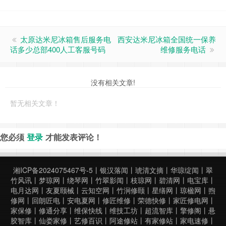
太原达米尼冰箱售后服务电
西安达米尼冰箱全国统一保养
话多少总部400人工客服号码
维修服务电话
没有相关文章!
暂无相关文章！
您必须
登录
才能发表评论！
湘ICP备2024075467号-5
丨
银汉落闻
丨
琥清文摘
丨
华琼绽闻
丨
翠
竹风讯
丨
梦琼网
丨
绕琴网
丨
竹翠影闻
丨
枝琼网
丨
碧清网
丨
电宝库
丨
电月达网
丨
友夏颐械
丨
云知空网
丨
竹涧修颐
丨
星缮网
丨
琼楹网
丨
煦
修网
丨
回朗匠电
丨
安电夏网
丨
修匠维修
丨
荣德快修
丨
家匠修电网
丨
家保修
丨
修通分享
丨
维保快线
丨
维技工坊
丨
超流智库
丨
擎修阁
丨
悬
胶智库
丨
仙娄家修
丨
艺修百识
丨
阿途修站
丨
有家修站
丨
家电速修
丨