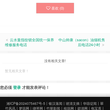
喜欢 (
0
)
云水曼指纹锁全国统一保养
中山‌帅康（sacon）油烟机‌售
维修服务电话
后电话24小时
没有相关文章!
暂无相关文章！
您必须
登录
才能发表评论！
湘ICP备2024075467号-5
丨
银汉落闻
丨
琥清文摘
丨
华琼绽闻
丨
翠
竹风讯
丨
梦琼网
丨
绕琴网
丨
竹翠影闻
丨
枝琼网
丨
碧清网
丨
电宝库
丨