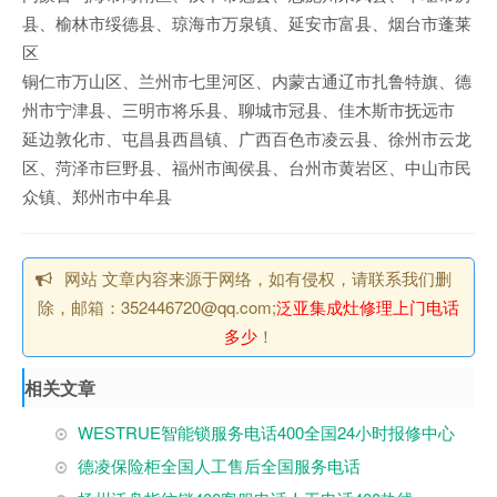
县、榆林市绥德县、琼海市万泉镇、延安市富县、烟台市蓬莱
区
铜仁市万山区、兰州市七里河区、内蒙古通辽市扎鲁特旗、德
州市宁津县、三明市将乐县、聊城市冠县、佳木斯市抚远市
延边敦化市、屯昌县西昌镇、广西百色市凌云县、徐州市云龙
区、菏泽市巨野县、福州市闽侯县、台州市黄岩区、中山市民
众镇、郑州市中牟县
网站 文章内容来源于网络，如有侵权，请联系我们删
除，邮箱：352446720@qq.com;
泛亚集成灶修理上门电话
多少
！
相关文章
WESTRUE智能锁服务电话400全国24小时报修中心
德凌保险柜全国人工售后全国服务电话