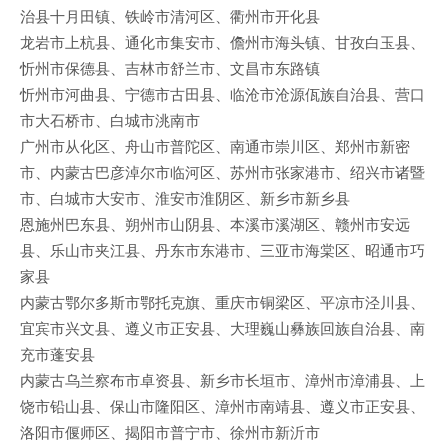
治县十月田镇、铁岭市清河区、衢州市开化县
龙岩市上杭县、通化市集安市、儋州市海头镇、甘孜白玉县、
忻州市保德县、吉林市舒兰市、文昌市东路镇
忻州市河曲县、宁德市古田县、临沧市沧源佤族自治县、营口
市大石桥市、白城市洮南市
广州市从化区、舟山市普陀区、南通市崇川区、郑州市新密
市、内蒙古巴彦淖尔市临河区、苏州市张家港市、绍兴市诸暨
市、白城市大安市、淮安市淮阴区、新乡市新乡县
恩施州巴东县、朔州市山阴县、本溪市溪湖区、赣州市安远
县、乐山市夹江县、丹东市东港市、三亚市海棠区、昭通市巧
家县
内蒙古鄂尔多斯市鄂托克旗、重庆市铜梁区、平凉市泾川县、
宜宾市兴文县、遵义市正安县、大理巍山彝族回族自治县、南
充市蓬安县
内蒙古乌兰察布市卓资县、新乡市长垣市、漳州市漳浦县、上
饶市铅山县、保山市隆阳区、漳州市南靖县、遵义市正安县、
洛阳市偃师区、揭阳市普宁市、徐州市新沂市