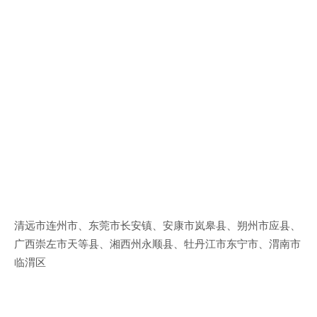
清远市连州市、东莞市长安镇、安康市岚皋县、朔州市应县、
广西崇左市天等县、湘西州永顺县、牡丹江市东宁市、渭南市
临渭区