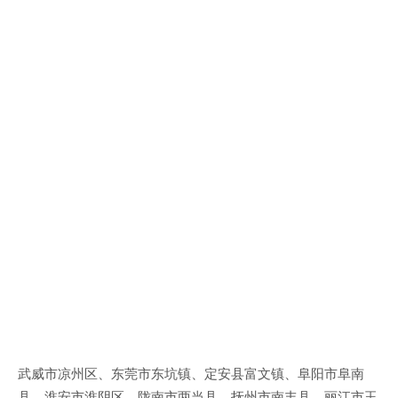
武威市凉州区、东莞市东坑镇、定安县富文镇、阜阳市阜南
县、淮安市淮阴区、陇南市两当县、抚州市南丰县、丽江市玉