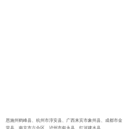
恩施州鹤峰县、杭州市淳安县、广西来宾市象州县、成都市金
堂县、南京市六合区、泸州市叙永县、红河建水县