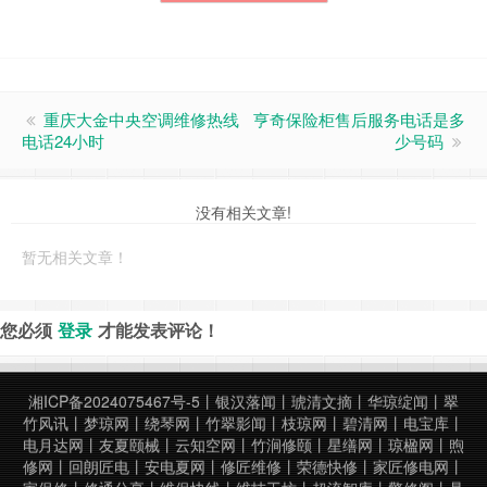
重庆大金中央空调维修热线
亨奇保险柜售后服务电话是多
电话24小时
少号码
没有相关文章!
暂无相关文章！
您必须
登录
才能发表评论！
湘ICP备2024075467号-5
丨
银汉落闻
丨
琥清文摘
丨
华琼绽闻
丨
翠
竹风讯
丨
梦琼网
丨
绕琴网
丨
竹翠影闻
丨
枝琼网
丨
碧清网
丨
电宝库
丨
电月达网
丨
友夏颐械
丨
云知空网
丨
竹涧修颐
丨
星缮网
丨
琼楹网
丨
煦
修网
丨
回朗匠电
丨
安电夏网
丨
修匠维修
丨
荣德快修
丨
家匠修电网
丨