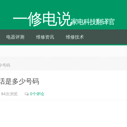
一修电说
家电科技翻译官
电器评测
维修资讯
维修技术
少号码
话是多少号码
84次浏览
0个评论