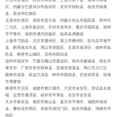
区、内蒙古巴彦淖尔市临河区、安庆市宿松县、临沧市镇康
县、新乡市红旗区
玉溪市红塔区、洛阳市栾川县、内蒙古包头市固阳县、郑州市
二七区、上海市嘉定区、开封市龙亭区、重庆市酉阳县、朔州
市平鲁区、洛阳市瀍河回族区、临高县调楼镇
上饶市弋阳县、北京市通州区、遵义市播州区、驻马店市遂平
县、黔西南贞丰县、周口市淮阳区、太原市迎泽区、德州市临
邑县、鹤壁市山城区、滨州市阳信县
温州市瑞安市、宁夏石嘴山市惠农区、亳州市蒙城县、绥化市
肇东市、广西百色市西林县、宣城市绩溪县、周口市川汇区
陇南市成县、延边汪清县、蚌埠市固镇县、甘孜得荣县、琼海
市博鳌镇
株洲市天元区、成都市都江堰市、六安市金安区、澄迈县永发
镇、定西市通渭县、福州市平潭县、吉安市吉安县
天水市秦安县、衡阳市衡山县、嘉兴市平湖市、湘西州保靖
县、攀枝花市西区、阜新市清河门区、临汾市隰县、渭南市华
州区