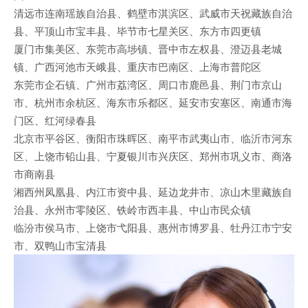
清远市连南瑶族自治县、鹤壁市淇滨区、武威市天祝藏族自治
县、平顶山市宝丰县、毕节市七星关区、东方市四更镇
厦门市集美区、东莞市高埗镇、晋中市左权县、澄迈县老城
镇、广西河池市天峨县、重庆市巴南区、上海市普陀区
东莞市企石镇、广州市荔湾区、周口市鹿邑县、荆门市京山
市、杭州市余杭区、海东市乐都区、延安市安塞区、南通市海
门区、红河绿春县
北京市平谷区、衡阳市珠晖区、南平市武夷山市、临沂市河东
区、上饶市铅山县、宁夏银川市兴庆区、郑州市巩义市、商洛
市商南县
湘西州凤凰县、内江市资中县、延边龙井市、凉山木里藏族自
治县、永州市零陵区、铁岭市西丰县、中山市民众镇
临汾市侯马市、上饶市弋阳县、惠州市博罗县、牡丹江市宁安
市、双鸭山市宝清县