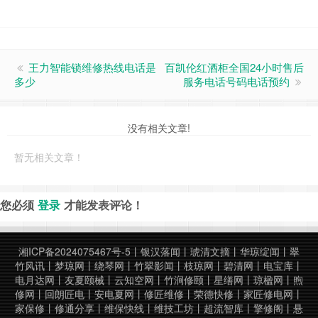
王力智能锁维修热线电话是
百凯伦红酒柜全国24小时售后
多少
服务电话号码电话预约
没有相关文章!
暂无相关文章！
您必须
登录
才能发表评论！
湘ICP备2024075467号-5
丨
银汉落闻
丨
琥清文摘
丨
华琼绽闻
丨
翠
竹风讯
丨
梦琼网
丨
绕琴网
丨
竹翠影闻
丨
枝琼网
丨
碧清网
丨
电宝库
丨
电月达网
丨
友夏颐械
丨
云知空网
丨
竹涧修颐
丨
星缮网
丨
琼楹网
丨
煦
修网
丨
回朗匠电
丨
安电夏网
丨
修匠维修
丨
荣德快修
丨
家匠修电网
丨
家保修
丨
修通分享
丨
维保快线
丨
维技工坊
丨
超流智库
丨
擎修阁
丨
悬