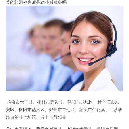
美的红酒柜售后是24小时服务吗
临汾市大宁县、榆林市定边县、朝阳市龙城区、牡丹江市东
安区、衡阳市蒸湘区、郑州市二七区、韶关市仁化县、白沙黎
族自治县七坊镇、晋中市昔阳县
舟山市定海区、西安市周至县、上饶市余干县、湘潭市岳塘