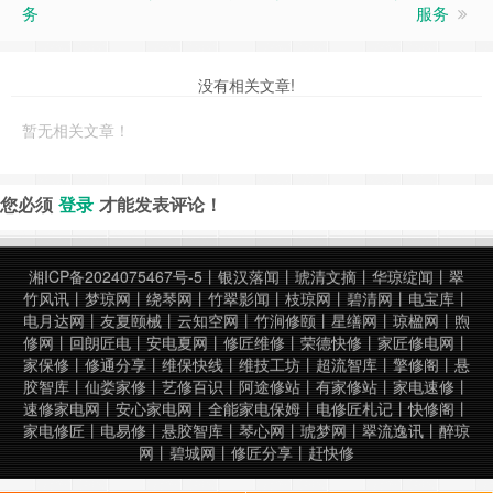
务
服务
没有相关文章!
暂无相关文章！
您必须
登录
才能发表评论！
湘ICP备2024075467号-5
丨
银汉落闻
丨
琥清文摘
丨
华琼绽闻
丨
翠
竹风讯
丨
梦琼网
丨
绕琴网
丨
竹翠影闻
丨
枝琼网
丨
碧清网
丨
电宝库
丨
电月达网
丨
友夏颐械
丨
云知空网
丨
竹涧修颐
丨
星缮网
丨
琼楹网
丨
煦
修网
丨
回朗匠电
丨
安电夏网
丨
修匠维修
丨
荣德快修
丨
家匠修电网
丨
家保修
丨
修通分享
丨
维保快线
丨
维技工坊
丨
超流智库
丨
擎修阁
丨
悬
胶智库
丨
仙娄家修
丨
艺修百识
丨
阿途修站
丨
有家修站
丨
家电速修
丨
速修家电网
丨
安心家电网
丨
全能家电保姆
丨
电修匠札记
丨
快修阁
丨
家电修匠
丨
电易修
丨
悬胶智库
丨
琴心网
丨
琥梦网
丨
翠流逸讯
丨
醉琼
网
丨
碧城网
丨
修匠分享
丨
赶快修