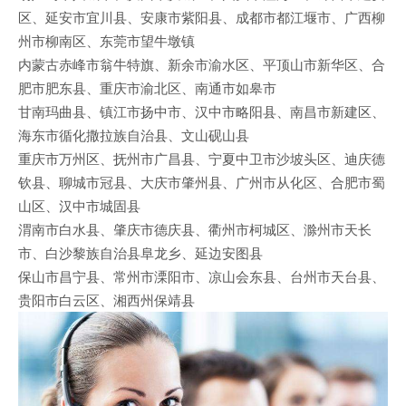
区、延安市宜川县、安康市紫阳县、成都市都江堰市、广西柳
州市柳南区、东莞市望牛墩镇
内蒙古赤峰市翁牛特旗、新余市渝水区、平顶山市新华区、合
肥市肥东县、重庆市渝北区、南通市如皋市
甘南玛曲县、镇江市扬中市、汉中市略阳县、南昌市新建区、
海东市循化撒拉族自治县、文山砚山县
重庆市万州区、抚州市广昌县、宁夏中卫市沙坡头区、迪庆德
钦县、聊城市冠县、大庆市肇州县、广州市从化区、合肥市蜀
山区、汉中市城固县
渭南市白水县、肇庆市德庆县、衢州市柯城区、滁州市天长
市、白沙黎族自治县阜龙乡、延边安图县
保山市昌宁县、常州市溧阳市、凉山会东县、台州市天台县、
贵阳市白云区、湘西州保靖县