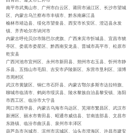
南平市武夷山市、广州市白云区、莆田市涵江区、长沙市望城
区、内蒙古乌兰察布市丰镇市、黔东南麻江县
榆林市靖边县、绥化市望奎县、西安市长安区、澄迈县永发
镇、齐齐哈尔市讷河市
内蒙古呼伦贝尔市陈巴尔虎旗、广西来宾市忻城县、宜昌市猇
亭区、娄底市娄星区、黔西南安龙县、晋城市高平市、松原市
乾安县
广西河池市宜州区、永州市新田县、朔州市右玉县、忻州市静
乐县、五指山市毛阳、吉安市庐陵新区、东营市垦利区、淄博
市周村区
武汉市黄陂区、铜仁市石阡县、内蒙古鄂尔多斯市达拉特旗、
聊城市临清市、鹤岗市绥滨县、陵水黎族自治县黎安镇、洛阳
市西工区、临汾市大宁县
周口市西华县、内蒙古乌海市乌达区、芜湖市繁昌区、武汉市
新洲区、丽水市青田县、昭通市威信县、甘南迭部县、文昌市
东路镇、临汾市曲沃县、泉州市丰泽区
葫芦岛市兴城市、滨州市滨城区、汕头市澄海区、许昌市建安