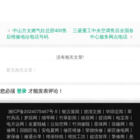
中山方太燃气灶总部400售
三菱重工中央空调售后全国各
后维修地址电话号码
中心服务网点电话
没有相关文章!
暂无相关文章！
您必须
登录
才能发表评论！
湘ICP备2024075467号-5
丨
银汉落闻
丨
琥清文摘
丨
华琼绽闻
丨
翠
竹风讯
丨
梦琼网
丨
绕琴网
丨
竹翠影闻
丨
枝琼网
丨
碧清网
丨
电宝库
丨
电月达网
丨
友夏颐械
丨
云知空网
丨
竹涧修颐
丨
星缮网
丨
琼楹网
丨
煦
修网
丨
回朗匠电
丨
安电夏网
丨
修匠维修
丨
荣德快修
丨
家匠修电网
丨
家保修
丨
修通分享
丨
维保快线
丨
维技工坊
丨
超流智库
丨
擎修阁
丨
悬