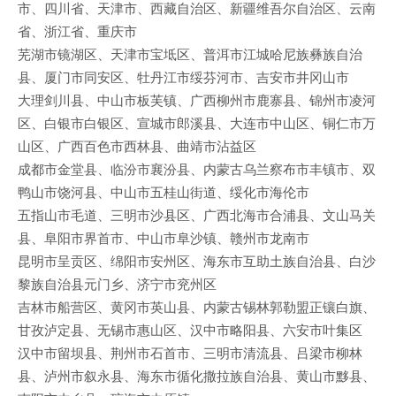
市、四川省、天津市、西藏自治区、新疆维吾尔自治区、云南
省、浙江省、重庆市
芜湖市镜湖区、天津市宝坻区、普洱市江城哈尼族彝族自治
县、厦门市同安区、牡丹江市绥芬河市、吉安市井冈山市
大理剑川县、中山市板芙镇、广西柳州市鹿寨县、锦州市凌河
区、白银市白银区、宣城市郎溪县、大连市中山区、铜仁市万
山区、广西百色市西林县、曲靖市沾益区
成都市金堂县、临汾市襄汾县、内蒙古乌兰察布市丰镇市、双
鸭山市饶河县、中山市五桂山街道、绥化市海伦市
五指山市毛道、三明市沙县区、广西北海市合浦县、文山马关
县、阜阳市界首市、中山市阜沙镇、赣州市龙南市
昆明市呈贡区、绵阳市安州区、海东市互助土族自治县、白沙
黎族自治县元门乡、济宁市兖州区
吉林市船营区、黄冈市英山县、内蒙古锡林郭勒盟正镶白旗、
甘孜泸定县、无锡市惠山区、汉中市略阳县、六安市叶集区
汉中市留坝县、荆州市石首市、三明市清流县、吕梁市柳林
县、泸州市叙永县、海东市循化撒拉族自治县、黄山市黟县、