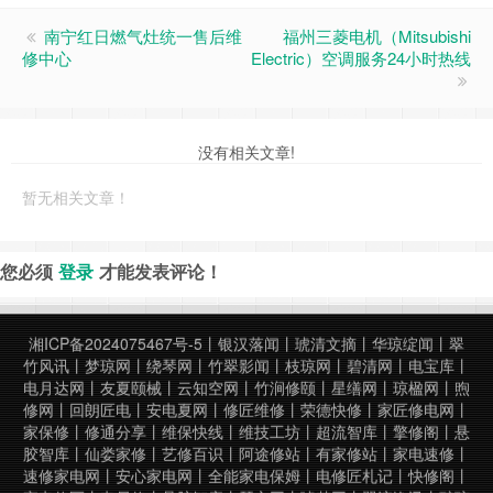
南宁红日燃气灶统一售后维
福州三菱电机（Mitsubishi
修中心
Electric）空调服务24小时热线
没有相关文章!
暂无相关文章！
您必须
登录
才能发表评论！
湘ICP备2024075467号-5
丨
银汉落闻
丨
琥清文摘
丨
华琼绽闻
丨
翠
竹风讯
丨
梦琼网
丨
绕琴网
丨
竹翠影闻
丨
枝琼网
丨
碧清网
丨
电宝库
丨
电月达网
丨
友夏颐械
丨
云知空网
丨
竹涧修颐
丨
星缮网
丨
琼楹网
丨
煦
修网
丨
回朗匠电
丨
安电夏网
丨
修匠维修
丨
荣德快修
丨
家匠修电网
丨
家保修
丨
修通分享
丨
维保快线
丨
维技工坊
丨
超流智库
丨
擎修阁
丨
悬
胶智库
丨
仙娄家修
丨
艺修百识
丨
阿途修站
丨
有家修站
丨
家电速修
丨
速修家电网
丨
安心家电网
丨
全能家电保姆
丨
电修匠札记
丨
快修阁
丨