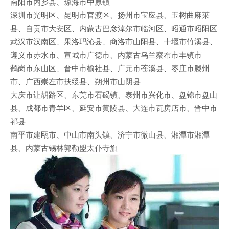
南阳市内乡县、琼海市中原镇
深圳市光明区、昆明市官渡区、扬州市宝应县、玉树曲麻莱
县、自贡市大安区、内蒙古巴彦淖尔市临河区、昭通市昭阳区
武汉市汉南区、果洛玛沁县、商洛市山阳县、十堰市竹溪县、
遵义市赤水市、宣城市广德市、内蒙古乌兰察布市丰镇市
鹤岗市东山区、晋中市榆社县、广元市苍溪县、枣庄市滕州
市、广西崇左市扶绥县、朔州市山阴县
大庆市让胡路区、东莞市石碣镇、泰州市兴化市、盘锦市盘山
县、成都市青羊区、延安市黄陵县、大连市瓦房店市、晋中市
祁县
南平市建瓯市、中山市南头镇、济宁市微山县、湘潭市湘潭
县、内蒙古锡林郭勒盟太仆寺旗