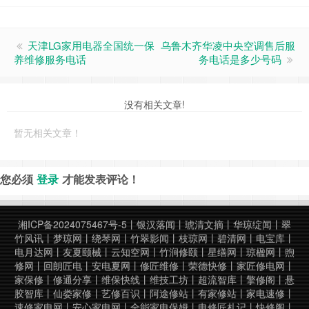
天津LG家用电器全国统一保
乌鲁木齐华凌中央空调售后服
养维修服务电话
务电话是多少号码
没有相关文章!
暂无相关文章！
您必须
登录
才能发表评论！
湘ICP备2024075467号-5
丨
银汉落闻
丨
琥清文摘
丨
华琼绽闻
丨
翠
竹风讯
丨
梦琼网
丨
绕琴网
丨
竹翠影闻
丨
枝琼网
丨
碧清网
丨
电宝库
丨
电月达网
丨
友夏颐械
丨
云知空网
丨
竹涧修颐
丨
星缮网
丨
琼楹网
丨
煦
修网
丨
回朗匠电
丨
安电夏网
丨
修匠维修
丨
荣德快修
丨
家匠修电网
丨
家保修
丨
修通分享
丨
维保快线
丨
维技工坊
丨
超流智库
丨
擎修阁
丨
悬
胶智库
丨
仙娄家修
丨
艺修百识
丨
阿途修站
丨
有家修站
丨
家电速修
丨
速修家电网
丨
安心家电网
丨
全能家电保姆
丨
电修匠札记
丨
快修阁
丨