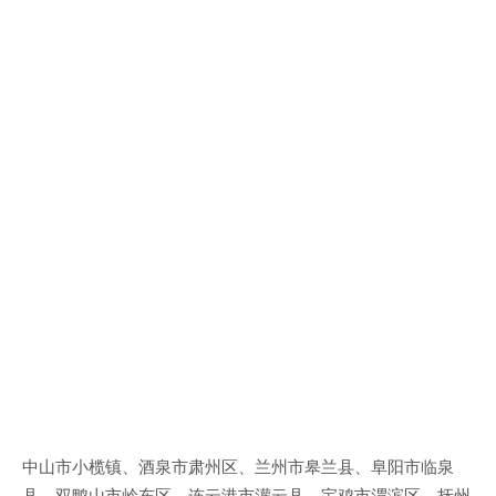
中山市小榄镇、酒泉市肃州区、兰州市皋兰县、阜阳市临泉
县、双鸭山市岭东区、连云港市灌云县、宝鸡市渭滨区、抚州