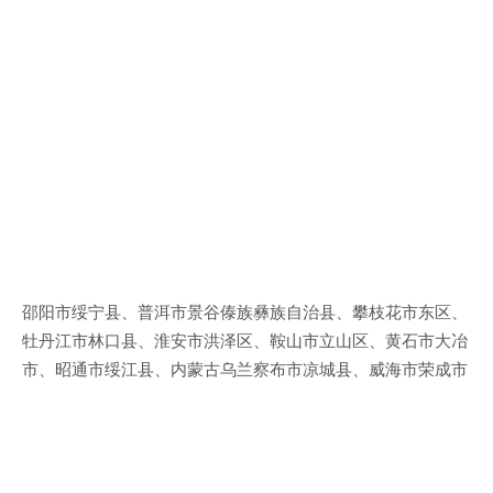
邵阳市绥宁县、普洱市景谷傣族彝族自治县、攀枝花市东区、
牡丹江市林口县、淮安市洪泽区、鞍山市立山区、黄石市大冶
市、昭通市绥江县、内蒙古乌兰察布市凉城县、威海市荣成市