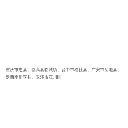
重庆市忠县、临高县临城镇、晋中市榆社县、广安市岳池县、
黔西南册亨县、玉溪市江川区