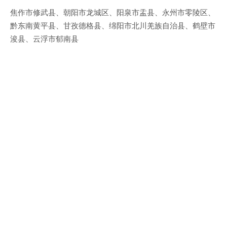
焦作市修武县、朝阳市龙城区、阳泉市盂县、永州市零陵区、
黔东南黄平县、甘孜德格县、绵阳市北川羌族自治县、鹤壁市
浚县、云浮市郁南县