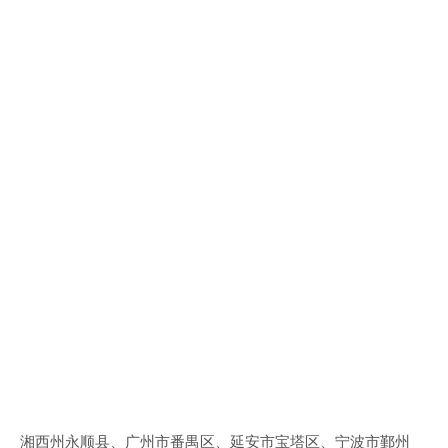
湘西州永顺县、广州市番禺区、延安市宝塔区、宁波市鄞州