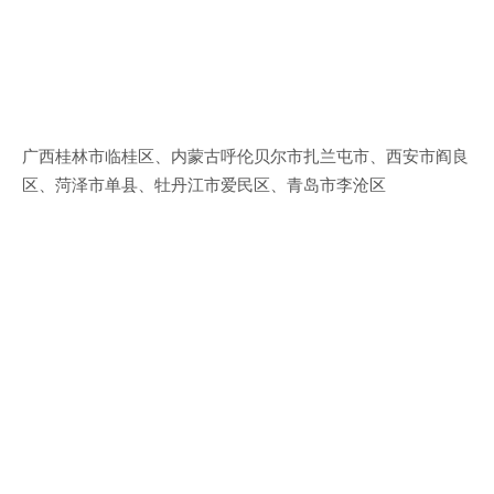
广西桂林市临桂区、内蒙古呼伦贝尔市扎兰屯市、西安市阎良
区、菏泽市单县、牡丹江市爱民区、青岛市李沧区