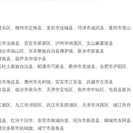
坡头区、赣州市定南县、龙岩市连城县、菏泽市成武县、黄冈市英山
店市汝南县、宜宾市翠屏区、泸州市纳溪区、文山麻栗坡县
烟台市福山区、乐东黎族自治县佛罗镇、新乡市获嘉县
屏南县、葫芦岛市绥中县
石柱土家族自治县、昭通市巧家县、衢州市龙游县、合肥市庐阳区、
兴市海盐县、儋州市光村镇、宜宾市江安县、武威市古浪县
市温县、临汾市侯马市、天津市宝坻区、焦作市中站区、屯昌县新兴
江都区、九江市浔阳区、武汉市东西湖区、天津市河西区、镇江市丹
溪县、红河个旧市、东莞市南城街道、绍兴市新昌县、聊城市东阿县
鄂尔多斯市杭锦旗、咸宁市嘉鱼县