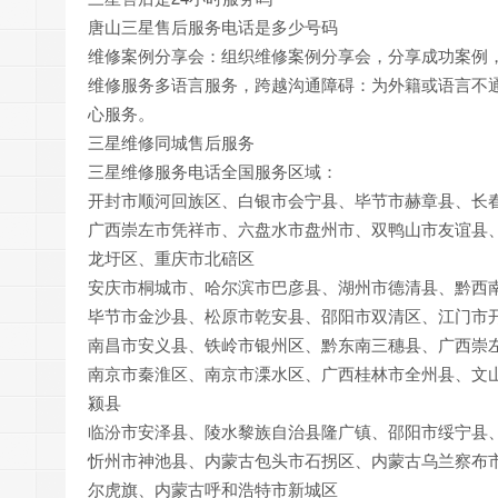
唐山三星售后服务电话是多少号码
维修案例分享会：组织维修案例分享会，分享成功案例
维修服务多语言服务，跨越沟通障碍：为外籍或语言不
心服务。
三星维修同城售后服务
三星维修服务电话全国服务区域：
开封市顺河回族区、白银市会宁县、毕节市赫章县、长
广西崇左市凭祥市、六盘水市盘州市、双鸭山市友谊县
龙圩区、重庆市北碚区
安庆市桐城市、哈尔滨市巴彦县、湖州市德清县、黔西
毕节市金沙县、松原市乾安县、邵阳市双清区、江门市
南昌市安义县、铁岭市银州区、黔东南三穗县、广西崇
南京市秦淮区、南京市溧水区、广西桂林市全州县、文
颍县
临汾市安泽县、陵水黎族自治县隆广镇、邵阳市绥宁县
忻州市神池县、内蒙古包头市石拐区、内蒙古乌兰察布
尔虎旗、内蒙古呼和浩特市新城区