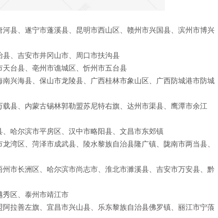
唐河县、遂宁市蓬溪县、昆明市西山区、赣州市兴国县、滨州市博兴
眙县、吉安市井冈山市、周口市扶沟县
市天台县、亳州市谯城区、忻州市五台县
海南兴海县、保山市龙陵县、广西桂林市象山区、广西防城港市防城
万载县、内蒙古锡林郭勒盟苏尼特右旗、达州市渠县、鹰潭市余江
县、哈尔滨市平房区、汉中市略阳县、文昌市东郊镇
市龙湾区、菏泽市成武县、陵水黎族自治县隆广镇、陇南市两当县、
梧州市长洲区、哈尔滨市尚志市、淮北市濉溪县、吉安市万安县、黔
越秀区、泰州市靖江市
盟阿拉善左旗、宜昌市兴山县、乐东黎族自治县佛罗镇、丽江市宁蒗