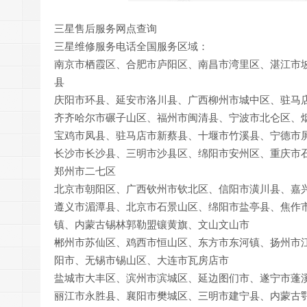
三星售后服务网点查询
三星维修服务电话全国服务区域：
南京市栖霞区、合肥市庐阳区、南昌市湾里区、湛江市
县
庆阳市环县、延安市洛川县、广西柳州市城中区、驻马
齐齐哈尔市碾子山区、福州市闽清县、宁波市北仑区、
宝鸡市凤县、驻马店市新蔡县、十堰市竹溪县、宁德市
长沙市长沙县、三明市沙县区、绵阳市安州区、重庆市
郑州市二七区
北京市朝阳区、广西钦州市钦北区、信阳市潢川县、嘉
遵义市湄潭县、北京市石景山区、绵阳市盐亭县、焦作
镇、内蒙古锡林郭勒盟镶黄旗、文山文山市
郴州市苏仙区、鸡西市恒山区、东方市东河镇、扬州市
阳市、无锡市锡山区、大连市瓦房店市
盐城市大丰区、滨州市滨城区、延边图们市、遂宁市蓬
丽江市永胜县、襄阳市樊城区、三明市建宁县、内蒙古