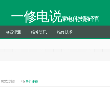
一修电说
家电科技翻译官
电器评测
维修资讯
维修技术
82次浏览
0个评论