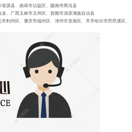
市翁源县、曲靖市沾益区、陇南市两当县
政县、广西玉林市玉州区、抚顺市清原满族自治县
元市利州区、肇庆市端州区、漳州市龙海区、齐齐哈尔市昂昂溪区、