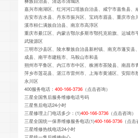
彝族自治县、清远市清城区
嘉兴市南湖区、红河河口瑶族自治县、咸宁市嘉鱼县、
吉安市吉水县、丹东市振兴区、宝鸡市眉县、重庆市合
溪市桓仁满族自治县、南京市高淳区
重庆市綦江区、内蒙古鄂尔多斯市鄂托克前旗、运城市
武陵源区
三明市沙县区、陵水黎族自治县新村镇、南充市蓬安县
成县、南平市建瓯市、马鞍山市和县
朔州市平鲁区、内江市市中区、株洲市茶陵县、南昌市
萍乡市莲花县、湛江市雷州市、上海市黄浦区、安阳市
永川区
400服务电话：
400-166-3736
（点击咨询）
三星全国售后服务维修电话号码
三星售后电话24小时
三星修理上门电话多少：(1)
400-166-3736
（点击咨询）
三星全国统一保养维修服务电话(1)
400-166-3736
（点击
三星维修热线电话24小时
三星统一售后维修中心