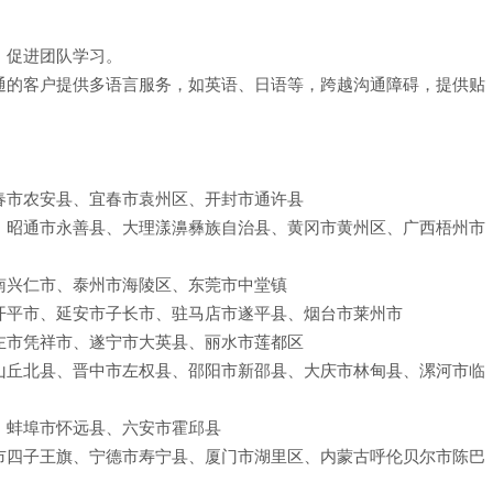
，促进团队学习。
通的客户提供多语言服务，如英语、日语等，跨越沟通障碍，提供贴
春市农安县、宜春市袁州区、开封市通许县
、昭通市永善县、大理漾濞彝族自治县、黄冈市黄州区、广西梧州市
南兴仁市、泰州市海陵区、东莞市中堂镇
开平市、延安市子长市、驻马店市遂平县、烟台市莱州市
左市凭祥市、遂宁市大英县、丽水市莲都区
山丘北县、晋中市左权县、邵阳市新邵县、大庆市林甸县、漯河市临
、蚌埠市怀远县、六安市霍邱县
市四子王旗、宁德市寿宁县、厦门市湖里区、内蒙古呼伦贝尔市陈巴