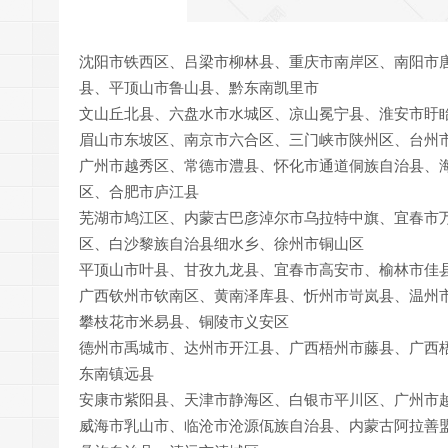
沈阳市铁西区、吕梁市柳林县、重庆市南岸区、南阳市
县、平顶山市鲁山县、黔东南凯里市
文山丘北县、六盘水市水城区、凉山冕宁县、淮安市盱
眉山市东坡区、南京市六合区、三门峡市陕州区、台州
广州市越秀区、常德市澧县、怀化市通道侗族自治县、
区、合肥市庐江县
芜湖市鸠江区、内蒙古巴彦淖尔市乌拉特中旗、宜春市
区、白沙黎族自治县细水乡、徐州市铜山区
平顶山市叶县、甘孜九龙县、宜春市高安市、榆林市佳
广西钦州市钦南区、黄南泽库县、忻州市岢岚县、温州
攀枝花市米易县、铜陵市义安区
德州市禹城市、达州市开江县、广西梧州市藤县、广西
东南镇远县
安康市紫阳县、天津市静海区、白银市平川区、广州市
威海市乳山市、临沧市沧源佤族自治县、内蒙古阿拉善