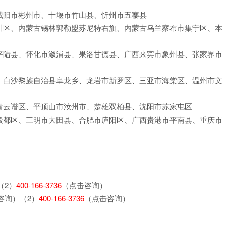
咸阳市彬州市、十堰市竹山县、忻州市五寨县
川区、内蒙古锡林郭勒盟苏尼特右旗、内蒙古乌兰察布市集宁区、本
平陆县、怀化市溆浦县、果洛甘德县、广西来宾市象州县、张家界市
、白沙黎族自治县阜龙乡、龙岩市新罗区、三亚市海棠区、温州市文
青云谱区、平顶山市汝州市、楚雄双柏县、沈阳市苏家屯区
殷都区、三明市大田县、合肥市庐阳区、广西贵港市平南县、重庆市
（2）
400-166-3736
（点击咨询）
咨询）（2）
400-166-3736
（点击咨询）