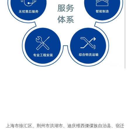
上海市徐汇区、荆州市洪湖市、迪庆维西傈僳族自治县、宿迁