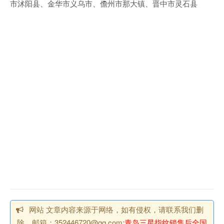
市沭阳县、金华市义乌市、儋州市那大镇、晋中市灵石县
网站 文章内容来源于网络，如有侵权，请联系我们删
除，邮箱：352446720@qq.com;
青岛三星指纹锁售后全国