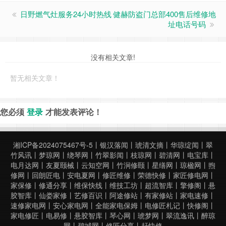
日野燃气灶服务24小时热线
健赫防盗门总部400售后维修地
址电话号码
没有相关文章!
暂无相关文章！
您必须
登录
才能发表评论！
湘ICP备2024075467号-5
丨
银汉落闻
丨
琥清文摘
丨
华琼绽闻
丨
翠
竹风讯
丨
梦琼网
丨
绕琴网
丨
竹翠影闻
丨
枝琼网
丨
碧清网
丨
电宝库
丨
电月达网
丨
友夏颐械
丨
云知空网
丨
竹涧修颐
丨
星缮网
丨
琼楹网
丨
煦
修网
丨
回朗匠电
丨
安电夏网
丨
修匠维修
丨
荣德快修
丨
家匠修电网
丨
家保修
丨
修通分享
丨
维保快线
丨
维技工坊
丨
超流智库
丨
擎修阁
丨
悬
胶智库
丨
仙娄家修
丨
艺修百识
丨
阿途修站
丨
有家修站
丨
家电速修
丨
速修家电网
丨
安心家电网
丨
全能家电保姆
丨
电修匠札记
丨
快修阁
丨
家电修匠
丨
电易修
丨
悬胶智库
丨
琴心网
丨
琥梦网
丨
翠流逸讯
丨
醉琼
网
丨
碧城网
丨
修匠分享
丨
赶快修