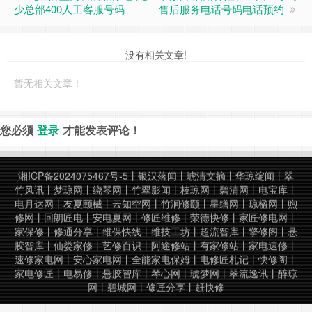
少总部400人工客服号码
售后服务电话号码电话预约
没有相关文章!
暂无相关文章！
您必须
登录
才能发表评论！
湘ICP备2024075467号-5
丨
银汉落闻
丨
琥清文摘
丨
华琼绽闻
丨
翠
竹风讯
丨
梦琼网
丨
绕琴网
丨
竹翠影闻
丨
枝琼网
丨
碧清网
丨
电宝库
丨
电月达网
丨
友夏颐械
丨
云知空网
丨
竹涧修颐
丨
星缮网
丨
琼楹网
丨
煦
修网
丨
回朗匠电
丨
安电夏网
丨
修匠维修
丨
荣德快修
丨
家匠修电网
丨
家保修
丨
修通分享
丨
维保快线
丨
维技工坊
丨
超流智库
丨
擎修阁
丨
悬
胶智库
丨
仙娄家修
丨
艺修百识
丨
阿途修站
丨
有家修站
丨
家电速修
丨
速修家电网
丨
安心家电网
丨
全能家电保姆
丨
电修匠札记
丨
快修阁
丨
家电修匠
丨
电易修
丨
悬胶智库
丨
琴心网
丨
琥梦网
丨
翠流逸讯
丨
醉琼
网
丨
碧城网
丨
修匠分享
丨
赶快修