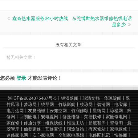
鑫奇热水器服务24小时热线
东莞博世热水器维修热线电话
是多少
没有相关文章!
暂无相关文章！
您必须
登录
才能发表评论！
湘ICP备2024075467号-5
丨
银汉落闻
丨
琥清文摘
丨
华琼绽闻
丨
翠
竹风讯
丨
梦琼网
丨
绕琴网
丨
竹翠影闻
丨
枝琼网
丨
碧清网
丨
电宝库
丨
电月达网
丨
友夏颐械
丨
云知空网
丨
竹涧修颐
丨
星缮网
丨
琼楹网
丨
煦
修网
丨
回朗匠电
丨
安电夏网
丨
修匠维修
丨
荣德快修
丨
家匠修电网
丨
家保修
丨
修通分享
丨
维保快线
丨
维技工坊
丨
超流智库
丨
擎修阁
丨
悬
胶智库
丨
仙娄家修
丨
艺修百识
丨
阿途修站
丨
有家修站
丨
家电速修
丨
速修家电网
丨
安心家电网
丨
全能家电保姆
丨
电修匠札记
丨
快修阁
丨