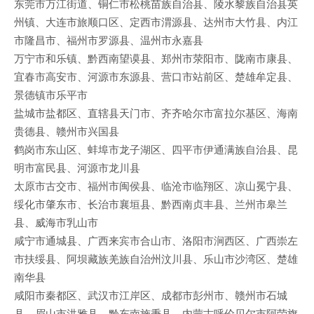
东莞市万江街道、铜仁市松桃苗族自治县、陵水黎族自治县英
州镇、大连市旅顺口区、定西市渭源县、达州市大竹县、内江
市隆昌市、福州市罗源县、温州市永嘉县
万宁市和乐镇、黔西南望谟县、郑州市荥阳市、陇南市康县、
宜春市高安市、河源市东源县、营口市站前区、楚雄牟定县、
景德镇市乐平市
盐城市盐都区、直辖县天门市、齐齐哈尔市富拉尔基区、海南
贵德县、赣州市兴国县
鹤岗市东山区、蚌埠市龙子湖区、四平市伊通满族自治县、昆
明市富民县、河源市龙川县
太原市古交市、福州市闽侯县、临沧市临翔区、凉山冕宁县、
绥化市肇东市、长治市襄垣县、黔西南贞丰县、兰州市皋兰
县、威海市乳山市
咸宁市通城县、广西来宾市合山市、洛阳市涧西区、广西崇左
市扶绥县、阿坝藏族羌族自治州汶川县、乐山市沙湾区、楚雄
南华县
咸阳市秦都区、武汉市江岸区、成都市彭州市、赣州市石城
县、眉山市洪雅县、黔东南施秉县、内蒙古呼伦贝尔市阿荣旗