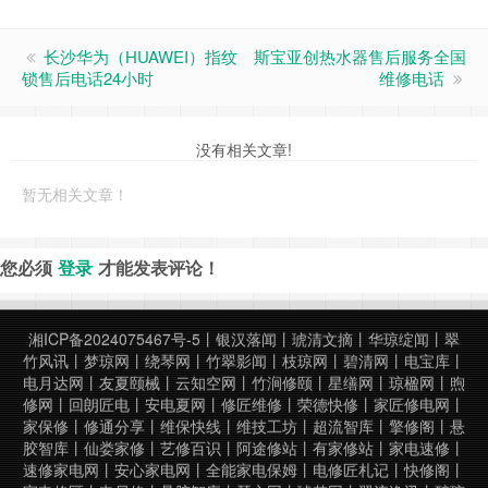
长沙华为（HUAWEI）指纹
斯宝亚创热水器售后服务全国
锁售后电话24小时
维修电话
没有相关文章!
暂无相关文章！
您必须
登录
才能发表评论！
湘ICP备2024075467号-5
丨
银汉落闻
丨
琥清文摘
丨
华琼绽闻
丨
翠
竹风讯
丨
梦琼网
丨
绕琴网
丨
竹翠影闻
丨
枝琼网
丨
碧清网
丨
电宝库
丨
电月达网
丨
友夏颐械
丨
云知空网
丨
竹涧修颐
丨
星缮网
丨
琼楹网
丨
煦
修网
丨
回朗匠电
丨
安电夏网
丨
修匠维修
丨
荣德快修
丨
家匠修电网
丨
家保修
丨
修通分享
丨
维保快线
丨
维技工坊
丨
超流智库
丨
擎修阁
丨
悬
胶智库
丨
仙娄家修
丨
艺修百识
丨
阿途修站
丨
有家修站
丨
家电速修
丨
速修家电网
丨
安心家电网
丨
全能家电保姆
丨
电修匠札记
丨
快修阁
丨