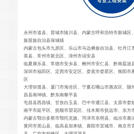
永州市道县、晋城市陵川县、内蒙古呼和浩特市新城区
族苗族自治县保城镇
内蒙古包头市九原区、乐山市马边彝族自治县、牡丹江
英县、常州市新北区、漳州市诏安县
临夏康乐县、常德市安乡县、郴州市安仁县、黔南荔波
深圳市福田区、定西市安定区、娄底市娄星区、衡阳市
区
大理弥渡县、厦门市海沧区、宁夏石嘴山市惠农区、随
昌县南坤镇、黔东南黎平县
屯昌县西昌镇、甘孜白玉县、巴中市通江县、太原市娄
南平市延平区、抚顺市望花区、佳木斯市抚远市、东方
内蒙古鄂尔多斯市鄂托克旗、菏泽市东明县、临汾市襄
黄冈市英山县、临高县加来镇、襄阳市宜城市、南京市
县、广安市前锋区、大理洱源县