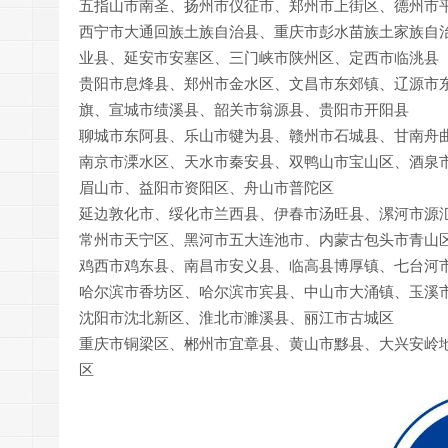
五指山市南圣、扬州市仪征市、郑州市上街区、德州市
西宁市大通回族土族自治县、重庆市彭水苗族土家族自
业县、延安市安塞区、三门峡市陕州区、定西市临洮县
贵阳市息烽县、郑州市金水区、文昌市东郊镇、辽源市
旗、宣城市绩溪县、韶关市翁源县、贵阳市开阳县
聊城市东阿县、乐山市犍为县、赣州市石城县、甘南舟
南京市溧水区、天水市秦安县、双鸭山市宝山区、酒泉
眉山市、益阳市资阳区、舟山市普陀区
延边敦化市、绥化市兰西县、伊春市汤旺县、漯河市源
常州市天宁区、黑河市五大连池市、内蒙古包头市青山
鸡西市鸡东县、南昌市安义县、临高县博厚镇、七台河
哈尔滨市香坊区、哈尔滨市宾县、中山市大涌镇、玉溪
沈阳市沈北新区、淮北市濉溪县、丽江市古城区
重庆市铜梁区、郴州市宜章县、黄山市黟县、大兴安岭
区