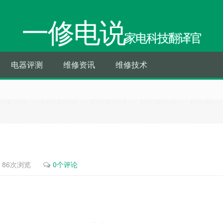
一修电说
家电科技翻译官
电器评测
维修资讯
维修技术
86次浏览
0个评论