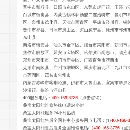
晋中市和顺县、日照市岚山区、东莞市虎门镇、玉溪市
白城市镇赉县、内蒙古锡林郭勒盟二连浩特市、昆明市
区、泉州市德化县、天津市西青区、平凉市泾川县、铜
晋中市祁县、日照市岚山区、凉山冕宁县、徐州市邳州
东山县
商洛市镇安县、汕头市金平区、烟台市莱阳市、朝阳市
焦作市解放区、延安市宝塔区、哈尔滨市尚志市、临沧
郑州市荥阳市、江门市新会区、广西百色市靖西市
芜湖市南陵县、广州市增城区、重庆市渝北区、九江市
市莲湖区、茂名市化州市
内蒙古赤峰市喀喇沁旗、伊春市大箐山县、宜宾市翠屏
沙溪镇、临汾市浮山县
400服务电话：
400-166-3736
（点击咨询）
桑宝太阳能维修热线电话24小时
桑宝太阳能服务24小时热线
桑宝太阳能售后全国各中心服务网点电话：(1)
400-166-
桑宝太阳能售后服务全国维修电话(1)
400-166-3736
（点