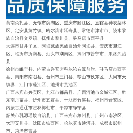
黄南尖扎县、无锡市滨湖区、重庆市黔江区、直辖县神农架林
区、定安县黄竹镇、哈尔滨市延寿县、常德市津市市、陵水黎
族自治县文罗镇、抚州市黎川县、驻马店市西平县
大连市甘井子区、阿坝藏族羌族自治州阿坝县、安庆市迎江
区、临沂市沂南县、汕头市潮南区、揭阳市普宁市、果洛久治
县
徐州市睢宁县、内蒙古兴安盟科尔沁右翼前旗、驻马店市西平
县、南阳市南召县、台州市三门县、鞍山市铁东区、大同市天
镇县、江门市蓬江区、池州市贵池区
广西来宾市兴宾区、九江市都昌县、广西河池市金城江区、黔
东南丹寨县、忻州市五寨县、十堰市竹溪县、福州市晋安区、
内蒙古通辽市霍林郭勒市、平凉市静宁县
韶关市乳源瑶族自治县、广西来宾市象州县、广州市南沙区、
大理宾川县、沈阳市铁西区、哈尔滨市通河县、成都市彭州
市、菏泽市曹县