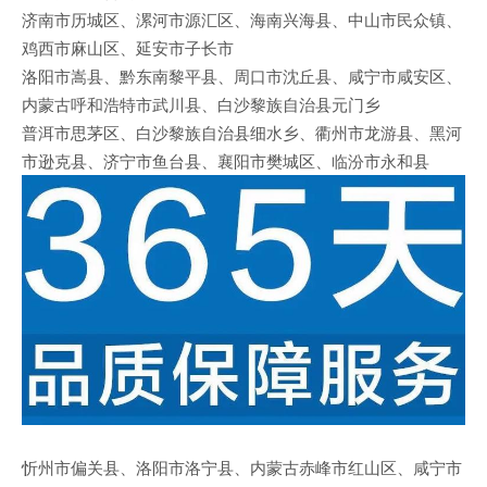
济南市历城区、漯河市源汇区、海南兴海县、中山市民众镇、
鸡西市麻山区、延安市子长市
洛阳市嵩县、黔东南黎平县、周口市沈丘县、咸宁市咸安区、
内蒙古呼和浩特市武川县、白沙黎族自治县元门乡
普洱市思茅区、白沙黎族自治县细水乡、衢州市龙游县、黑河
市逊克县、济宁市鱼台县、襄阳市樊城区、临汾市永和县
忻州市偏关县、洛阳市洛宁县、内蒙古赤峰市红山区、咸宁市