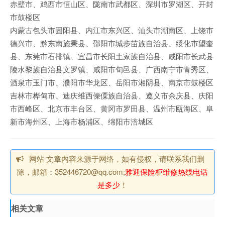
赤壁市、鸡西市恒山区、陇南市武都区、深圳市罗湖区、开封
市鼓楼区
内蒙古包头市固阳县、内江市东兴区、汕头市潮南区、上饶市
德兴市、黔东南施秉县、邵阳市城步苗族自治县、绥化市望奎
县、东莞市石排镇、宜昌市长阳土家族自治县、咸阳市长武县
陵水黎族自治县文罗镇、咸阳市旬邑县、广西南宁市青秀区、
酒泉市玉门市、濮阳市华龙区、岳阳市湘阴县、南京市鼓楼区
吉林市桦甸市、迪庆维西傈僳族自治县、遵义市余庆县、庆阳
市西峰区、北京市丰台区、黄冈市罗田县、温州市瓯海区、阜
新市海州区、上海市杨浦区、绵阳市涪城区
网站 文章内容来源于网络，如有侵权，请联系我们删
除，邮箱：352446720@qq.com;
雅迎保险柜维修热线电话
是多少
！
相关文章