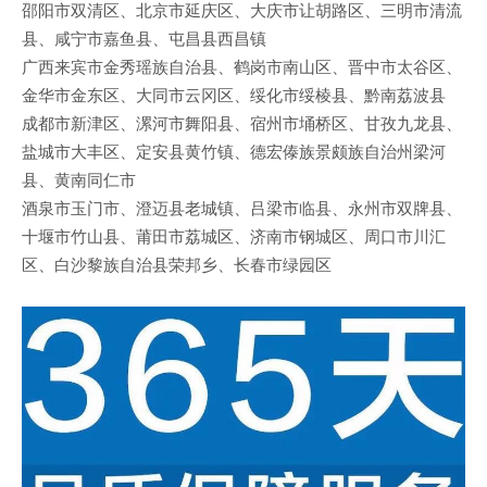
邵阳市双清区、北京市延庆区、大庆市让胡路区、三明市清流
县、咸宁市嘉鱼县、屯昌县西昌镇
广西来宾市金秀瑶族自治县、鹤岗市南山区、晋中市太谷区、
金华市金东区、大同市云冈区、绥化市绥棱县、黔南荔波县
成都市新津区、漯河市舞阳县、宿州市埇桥区、甘孜九龙县、
盐城市大丰区、定安县黄竹镇、德宏傣族景颇族自治州梁河
县、黄南同仁市
酒泉市玉门市、澄迈县老城镇、吕梁市临县、永州市双牌县、
十堰市竹山县、莆田市荔城区、济南市钢城区、周口市川汇
区、白沙黎族自治县荣邦乡、长春市绿园区