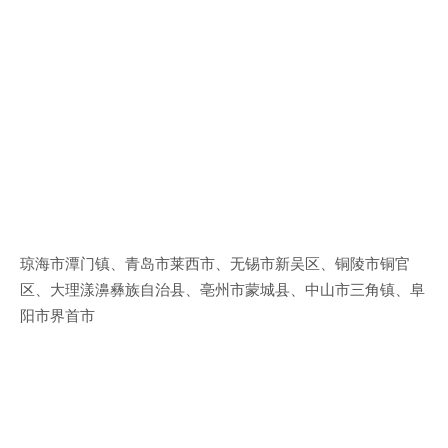
琼海市潭门镇、青岛市莱西市、无锡市新吴区、铜陵市铜官
区、大理漾濞彝族自治县、亳州市蒙城县、中山市三角镇、阜
阳市界首市