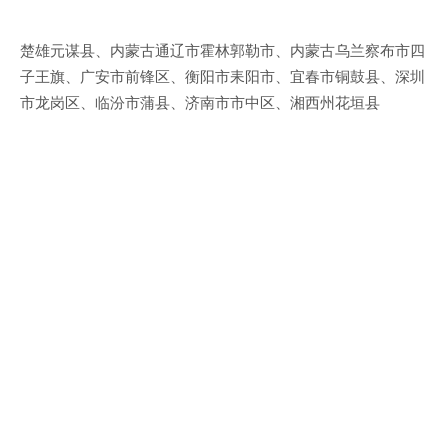
楚雄元谋县、内蒙古通辽市霍林郭勒市、内蒙古乌兰察布市四
子王旗、广安市前锋区、衡阳市耒阳市、宜春市铜鼓县、深圳
市龙岗区、临汾市蒲县、济南市市中区、湘西州花垣县