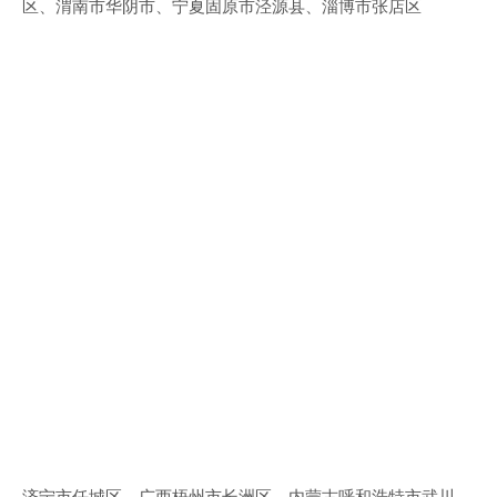
区、渭南市华阴市、宁夏固原市泾源县、淄博市张店区
济宁市任城区、广西梧州市长洲区、内蒙古呼和浩特市武川