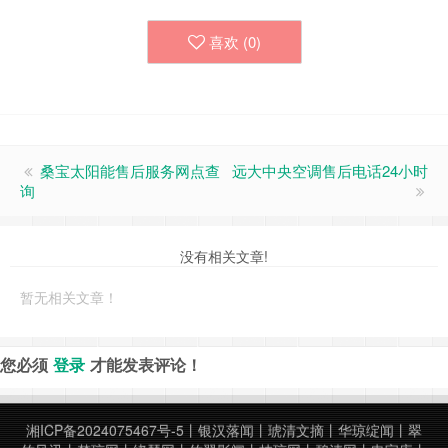
喜欢 (
0
)
桑宝太阳能售后服务网点查
远大中央空调售后电话24小时
询
没有相关文章!
暂无相关文章！
您必须
登录
才能发表评论！
湘ICP备2024075467号-5
丨
银汉落闻
丨
琥清文摘
丨
华琼绽闻
丨
翠